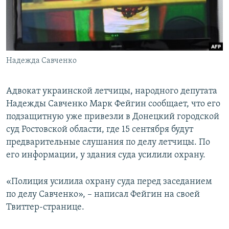
ПРИСОЕДИНЯЙТЕСЬ!
ПОБЕДИТЕЛЕЙ НЕ СУДЯТ?
КРЫМ.НЕПОКОРЕННЫЙ
ELIFBE
Надежда Савченко
УКРАИНСКАЯ ПРОБЛЕМА КРЫМА
Все сайты RFE/RL
Адвокат украинской летчицы, народного депутата
Надежды Савченко Марк Фейгин сообщает, что его
подзащитную уже привезли в Донецкий городской
суд Ростовской области, где 15 сентября будут
предварительные слушания по делу летчицы. По
его информации, у здания суда усилили охрану.
«Полиция усилила охрану суда перед заседанием
по делу Савченко», – написал Фейгин на своей
Твиттер-странице.