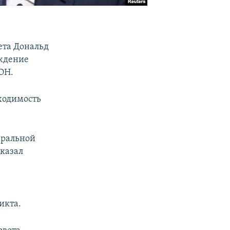
ета Дональд
уждение
ОН.
бходимость
еральной
сказал
икта.