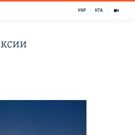
УКР
КТА
ексии