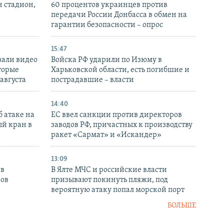
н стадион,
60 процентов украинцев против
передачи России Донбасса в обмен на
гарантии безопасности – опрос
15:47
вали видео
Войска РФ ударили по Изюму в
торые
Харьковской области, есть погибшие и
 августа
пострадавшие – власти
14:40
 атаке на
ЕС ввел санкции против директоров
й кран в
заводов РФ, причастных к производству
ракет «Сармат» и «Искандер»
13:09
 в
В Ялте МЧС и российские власти
нов
призывают покинуть пляжи, под
вероятную атаку попал морской порт
БОЛЬШЕ