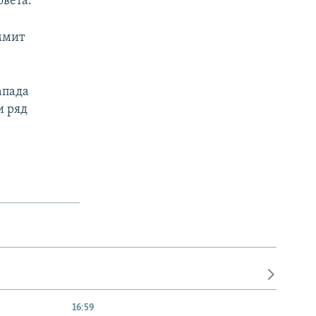
овета.
аммит
апада
и ряд
16:59