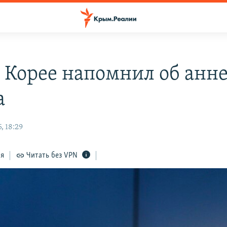
в Корее напомнил об анн
а
, 18:29
ся
Читать без VPN