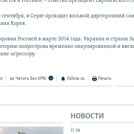
сается и России», – отметил президент Европейского с
5 сентября, в Сеуле проходит восьмой двусторонний с
ная Корея.
рован Россией в марте 2014 года. Украина и страны З
иторию полуострова временно оккупированной и ввел
ане-агрессору.
ся
Читать без VPN
Follow us
Печать
НОВОСТИ
17:28