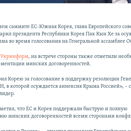
нем саммите ЕС-Южная Корея, глава Европейского сов
дарил президента Республики Корея Пак Кын Хе за ос
ма во время голосования на Генеральной ассамблее О
т
Укринформ
, на встрече стороны также отметили нео
ементации минских договоренностей.
рил Корею за голосование в поддержку резолюции Ген
Н, в которой осуждается аннексия Крыма Россией», – 
лидер.
тметил, что ЕС и Корея поддержали быструю и полную
ю минских договоренностей всеми сторонами конфл