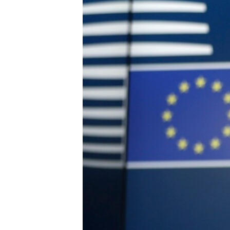
ПОБЕДИТЕЛЕЙ НЕ СУДЯТ?
КРЫМ.НЕПОКОРЕННЫЙ
ELIFBE
УКРАИНСКАЯ ПРОБЛЕМА КРЫМА