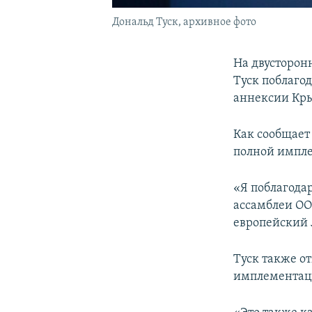
Дональд Туск, архивное фото
На двусторон
Туск поблаго
аннексии Кры
Как сообщае
полной импл
«Я поблагода
ассамблеи ОО
европейский 
Туск также о
имплементаци