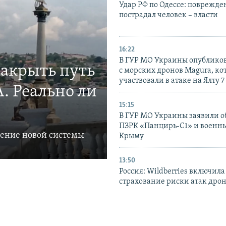
Удар РФ по Одессе: поврежде
пострадал человек – власти
16:22
В ГУР МО Украины опублико
закрыть путь
с морских дронов Magura, ко
участвовали в атаке на Ялту 7
. Реально ли
15:15
В ГУР МО Украины заявили об
ПЗРК «Панцирь-С1» и военны
ление новой системы
Крыму
13:50
Россия: Wildberries включила
страхование риски атак дро