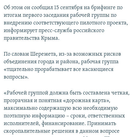
ПРИСОЕДИНЯЙТЕСЬ!
ПОБЕДИТЕЛЕЙ НЕ СУДЯТ?
Об этом он сообщил 15 сентября на брифинге по
итогам первого заседания рабочей группы по
КРЫМ.НЕПОКОРЕННЫЙ
внедрению соответствующего пилотного проекта,
ELIFBE
информирует пресс-служба российского
правительства Крыма.
УКРАИНСКАЯ ПРОБЛЕМА КРЫМА
Все сайты RFE/RL
По словам Шеремета, из-за возможных рисков
объединения города и района, рабочая группа
«тщательно прорабатывает все касающиеся
вопросы».
«Рабочей группой должна быть составлена четкая,
прозрачная и понятная «дорожная карта»,
максимально содержащую всю необходимую
поэтапную информацию – сроки, ответственных
исполнителей, финансирование. Принимать
скоропалительные решения в данном вопросе