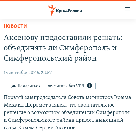
Доступность
ссылки
Вернуться
НОВОСТИ
к
НОВОСТИ
Аксенову предоставили решать:
основному
СПЕЦПРОЕКТЫ
содержанию
объединять ли Симферополь и
ВОДА
Вернутся
ГРУЗ 200
Симферопольский район
к
ИСТОРИЯ
КАРТА ВОЕННЫХ ОБЪЕКТОВ КРЫМА
главной
15 сентября 2015, 22:57
ЕЩЕ
11 ЛЕТ ОККУПАЦИИ КРЫМА. 11 ИСТОРИЙ СОПРОТИВЛЕНИЯ
навигации
Вернутся
Поделиться
Читать без VPN
РАДІО СВОБОДА
ИНТЕРАКТИВ
к
Первый зампредседателя Совета министров Крыма
КАК ОБОЙТИ БЛОКИРОВКУ
ИНФОГРАФИКА
поиску
Михаил Шеремет заявил, что окончательное
ТЕЛЕПРОЕКТ КРЫМ.РЕАЛИИ
решение о возможном объединении Симферополя
Українською
и Симферопольского района примет нынешний
СОВЕТЫ ПРАВОЗАЩИТНИКОВ
Qırımtatar
глава Крыма Сергей Аксенов.
ПРОПАВШИЕ БЕЗ ВЕСТИ