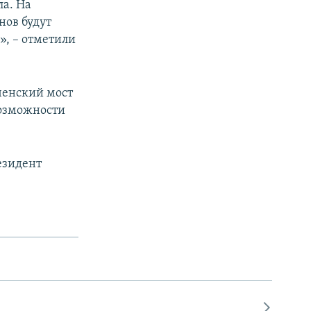
ла. На
нов будут
», – отметили
ченский мост
возможности
езидент