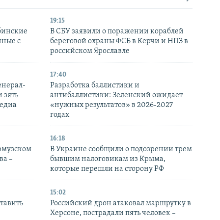
19:15
бинские
В СБУ заявили о поражении кораблей
нные с
береговой охраны ФСБ в Керчи и НПЗ в
российском Ярославле
17:40
енерал-
Разработка баллистики и
 зять
антибаллистики: Зеленский ожидает
медиа
«нужных результатов» в 2026-2027
годах
16:18
Ормузском
В Украине сообщили о подозрении трем
ва –
бывшим налоговикам из Крыма,
которые перешли на сторону РФ
15:02
тавить
Российский дрон атаковал маршрутку в
Херсоне, пострадали пять человек –