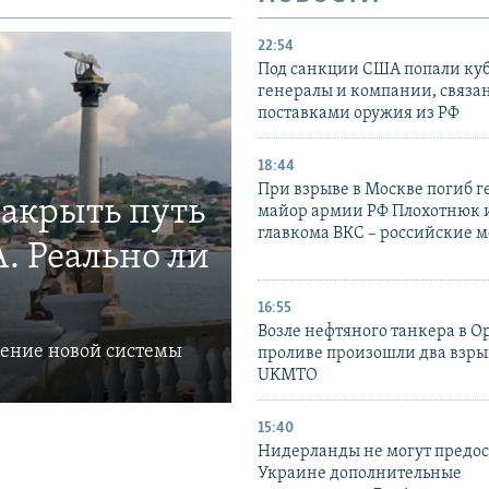
22:54
Под санкции США попали ку
генералы и компании, связа
поставками оружия из РФ
18:44
При взрыве в Москве погиб г
закрыть путь
майор армии РФ Плохотнюк и
главкома ВКС – российские 
. Реально ли
16:55
Возле нефтяного танкера в 
ление новой системы
проливе произошли два взры
UKMTO
15:40
Нидерланды не могут предос
Украине дополнительные