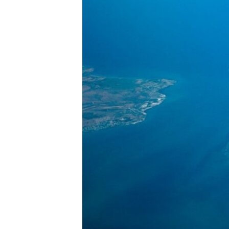
ПОБЕДИТЕЛЕЙ НЕ СУДЯТ?
КРЫМ.НЕПОКОРЕННЫЙ
ELIFBE
УКРАИНСКАЯ ПРОБЛЕМА КРЫМА