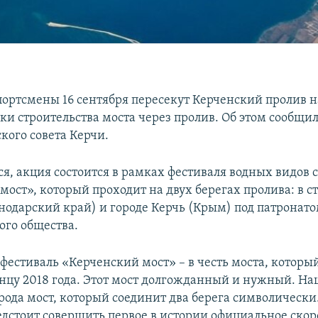
портсмены 16 сентября пересекут Керченский пролив н
и строительства моста через пролив. Об этом сообщил
кого совета Керчи.
я, акция состоится в рамках фестиваля водных видов 
мост», который проходит на двух берегах пролива: в с
нодарский край) и городе Керчь (Крым) под патронато
ого общества.
фестиваль «Керченский мост» – в честь моста, который
онцу 2018 года. Этот мост долгожданный и нужный. На
 рода мост, который соединит два берега символическ
едстоит совершить первое в истории официальное скор