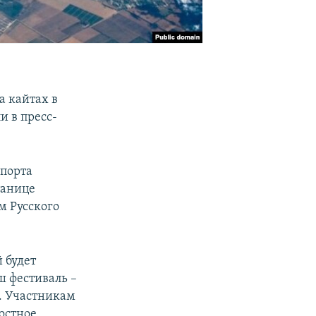
а кайтах в
и в пресс-
спорта
танице
м Русского
 будет
ш фестиваль –
и. Участникам
остное