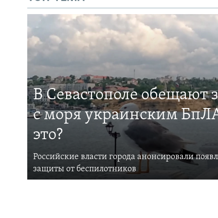
В Севастополе обещают 
с моря украинским БпЛА
это?
Российские власти города анонсировали появ
защиты от беспилотников