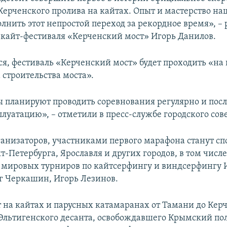
Керченского пролива на кайтах. Опыт и мастерство на
лнить этот непростой переход за рекордное время», – 
 кайт-фестиваля «Керченский мост» Игорь Данилов.
ся, фестиваль «Керченский мост» будет проходить «н
 строительства моста».
 планируют проводить соревнования регулярно и посл
плуатацию», – отметили в пресс-службе городского сов
ганизаторов, участниками первого марафона станут с
т-Петербурга, Ярославля и других городов, в том чис
 мировых турниров по кайтсерфингу и виндсерфингу 
г Черкашин, Игорь Лезинов.
 на кайтах и парусных катамаранах от Тамани до Керч
Эльтигенского десанта, освобождавшего Крымский пол