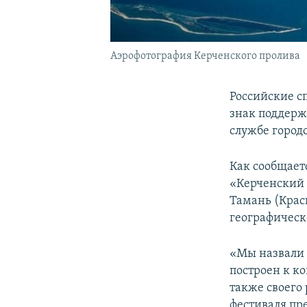
Аэрофотография Керченского пролива
Российские с
знак поддержк
службе городс
Как сообщаетс
«Керченский 
Тамань (Крас
географическ
«Мы назвали 
построен к к
также своего
фестиваля пр