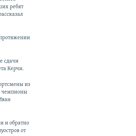
ших ребят
рассказал
а протяжении
е сдачи
ета Керчи.
портсмены из
ле чемпионы
Иван
и и обратно
уостров от