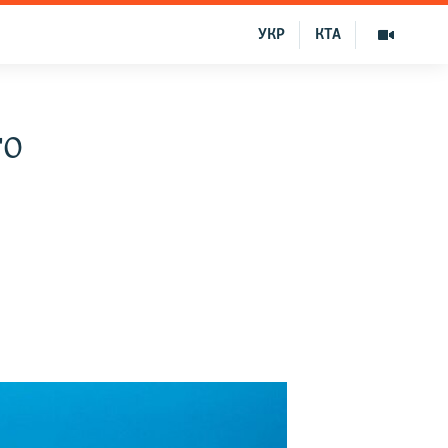
УКР
КТА
го