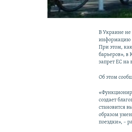
В Украине не
информацию 
При этом, ка
барьеров», в
запрет ЕС на
Об этом сооб
«Функциониро
создает благо
становится в
образом умен
поездки», – 