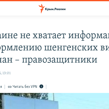
аине не хватает информ
ормлению шенгенских ви
ан – правозащитники
, 13:01
ся
Читать без VPN