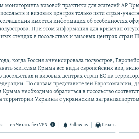
ам мониторинга визовой практики для жителей АР Кр
 посольств и визовых центров только пяти стран-участ
соглашения имеется информация об особенностях офо
полуострова. При этом информация для крымчан отсутс
ых стендах в посольствах и визовых центрах стран Ш
года, когда Россия аннексировала полуостров, Европей
авать жителям Крыма все виды европейских виз, вклю
в посольствах и визовых центрах стран ЕС на террито
едерации. По словам представителей Еврокомиссии, д
 Крыма необходимо обратиться в посольство соответс
на территории Украины с украинским загранпаспортом
ся
Читать без VPN
Follow us
Печать