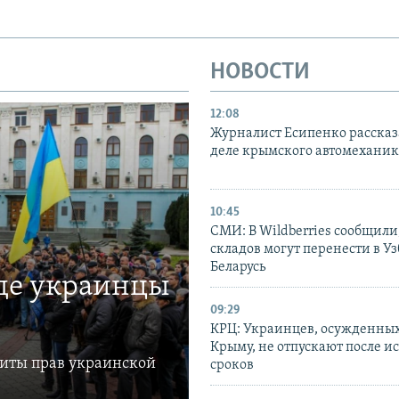
НОВОСТИ
12:08
Журналист Есипенко рассказ
деле крымского автомехани
10:45
СМИ: В Wildberries сообщили,
складов могут перенести в У
Беларусь
где украинцы
09:29
КРЦ: Украинцев, осужденных
Крыму, не отпускают после и
щиты прав украинской
сроков