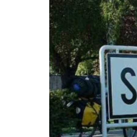
ПОБЕДИТЕЛЕЙ НЕ СУДЯТ?
КРЫМ.НЕПОКОРЕННЫЙ
ELIFBE
УКРАИНСКАЯ ПРОБЛЕМА КРЫМА