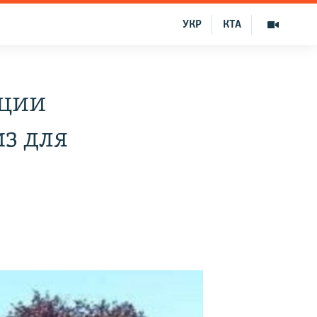
УКР
КТА
ации
з для