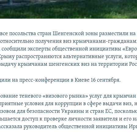
 все посольства стран Шенгенской зоны разместили на
относительно получения виз крымчанами-гражданам
к сообщили эксперты общественной инициативы «Евро
 Крыму распространяются альтернативные услуги, кото
 выдачу крымчанам шенгенских виз на территории Рос
щили на пресс-конференции в Киеве 16 сентября.
вание теневого «визового рынка» услуг для крымчан 
приятные условия для коррупции в сфере выдачи виз, 
ызовом для безопасности Украины и стран ЕС, посколь
ьшается доступ к проверке личности заявителя и его 
рассказала руководитель общественной инициативы Ир