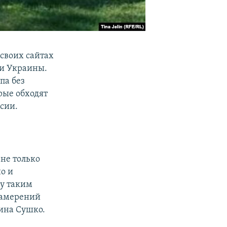
 своих сайтах
и Украины.
па без
рые обходят
сии.
не только
но и
ку таким
намерений
ина Сушко.