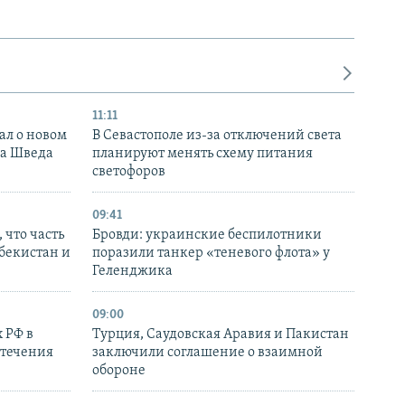
11:11
ал о новом
В Севастополе из-за отключений света
ка Шведа
планируют менять схему питания
светофоров
09:41
 что часть
Бровди: украинские беспилотники
збекистан и
поразили танкер «теневого флота» у
Геленджика
09:00
 РФ в
Турция, Саудовская Аравия и Пакистан
стечения
заключили соглашение о взаимной
обороне