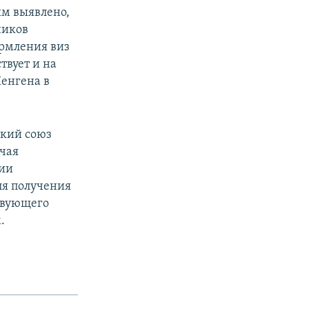
ым выявлено,
ников
рмления виз
твует и на
енгена в
ский союз
чая
рии
ля получения
твующего
.