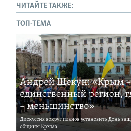
ЧИТАЙТЕ ТАКЖЕ:
ТОП-ТЕМА
Андрей Щекун: «Крым –
единственный регион, 
– меньшинство»
Дискуссия вокруг планов установить День за
общины Крыма