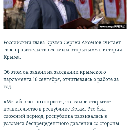
ПРИСОЕДИНЯЙТЕСЬ!
ПОБЕДИТЕЛЕЙ НЕ СУДЯТ?
КРЫМ.НЕПОКОРЕННЫЙ
ELIFBE
УКРАИНСКАЯ ПРОБЛЕМА КРЫМА
Российский глава Крыма Сергей Аксенов считает
Все сайты RFE/RL
свое правительство «самым открытым» в истории
Крыма.
Об этом он заявил на заседании крымского
парламента 16 сентября, отчитываясь о работе за
год.
«Мы абсолютно открыты, это самое открытое
правительство в республике Крым. Это был
сложный период, республика развивалась в
условиях беспрецедентного давления со стороны