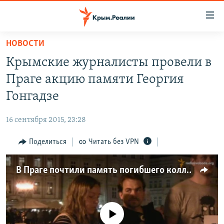
Доступность
ссылки
Вернуться
НОВОСТИ
к
НОВОСТИ
Крымские журналисты провели в
основному
СПЕЦПРОЕКТЫ
содержанию
Праге акцию памяти Георгия
ВОДА
Вернутся
ГРУЗ 200
Гонгадзе
к
ИСТОРИЯ
КАРТА ВОЕННЫХ ОБЪЕКТОВ КРЫМА
главной
16 сентября 2015, 23:28
ЕЩЕ
11 ЛЕТ ОККУПАЦИИ КРЫМА. 11 ИСТОРИЙ СОПРОТИВЛЕНИЯ
навигации
Вернутся
Поделиться
Читать без VPN
РАДІО СВОБОДА
ИНТЕРАКТИВ
к
КАК ОБОЙТИ БЛОКИРОВКУ
ИНФОГРАФИКА
поиску
В Праге почтили память погибшего коллеги Гонгадзе (видео)
ТЕЛЕПРОЕКТ КРЫМ.РЕАЛИИ
Українською
СОВЕТЫ ПРАВОЗАЩИТНИКОВ
Qırımtatar
No media source currently available
ПРОПАВШИЕ БЕЗ ВЕСТИ