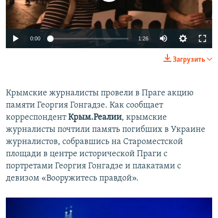
ПРИСОЕДИНЯЙТЕСЬ!
ПОБЕДИТЕЛЕЙ НЕ СУДЯТ?
КРЫМ.НЕПОКОРЕННЫЙ
0:00
1:26
ELIFBE
Загрузить
УКРАИНСКАЯ ПРОБЛЕМА КРЫМА
Все сайты RFE/RL
Крымские журналисты провели в Праге акцию
памяти Георгия Гонгадзе. Как сообщает
корреспондент
Крым.Реалии
, крымские
журналисты почтили память погибших в Украине
журналистов, собравшись на Староместской
площади в центре исторической Праги с
портретами Георгия Гонгадзе и плакатами с
девизом «Вооружитесь правдой».