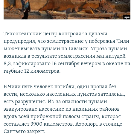
ПРИСОЕДИНЯЙТЕСЬ!
ПОБЕДИТЕЛЕЙ НЕ СУДЯТ?
КРЫМ.НЕПОКОРЕННЫЙ
ELIFBE
Тихоокеанский центр контроля за цунами
УКРАИНСКАЯ ПРОБЛЕМА КРЫМА
предупредил, что землетрясение у побережья Чили
Все сайты RFE/RL
может вызвать цунами на Гавайях. Угроза цунами
возникла в результате землетрясения магнитудой
8,3, зафиксировано 16 сентября вечером в океане на
глубине 12 километров.
В Чили пять человек погибли, один пропал без
вести, несколько населенных пунктов затоплены,
есть разрушения. Из-за опасности цунами
эвакуировано население из низинных районов
вдоль всей прибрежной полосы страны, которая
составляет 3900 километров. Аэропорт в столице
Сантьяго закрыт.