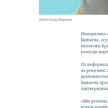
Александр Бывшев
Инициатива «
Бывшева, осу
аннексию Кры
учителю ноут
По информаци
по решению с
деятельность
Бывшева прош
подтверждени
«Мы решили, 
новый ноутбу