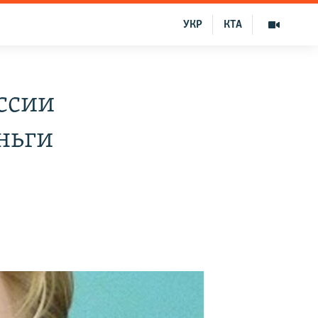
УКР
КТА
ссии
ньги