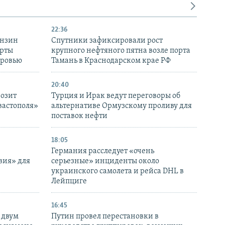
22:36
ензин
Спутники зафиксировали рост
ерты
крупного нефтяного пятна возле порта
оровью
Тамань в Краснодарском крае РФ
20:40
розит
Турция и Ирак ведут переговоры об
вастополя»
альтернативе Ормузскому проливу для
поставок нефти
18:05
Германия расследует «очень
вия» для
серьезные» инциденты около
украинского самолета и рейса DHL в
Лейпциге
16:45
 двум
Путин провел перестановки в