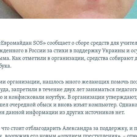
Евромайдан SOS» сообщает о сборе средств для учите
жденного в России за стихи в поддержку Украины и 
ма. Как отметили в организации, средства собирают 
бука.
и организации, нашлось много желающих помочь поэ
уда, запретили в течение двух лет заниматься педагог
ю и конфисковали ноутбук. В организации утверждают,
ел очередной обыск и вновь изъят компьютер. Однак
я данной информации из других источников нет.
что стоит отблагодарить Александра за поддержку, и 
к, вооружив его новым «орудием преступления», – от