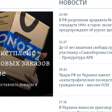
НОВОСТИ
23:00
В РФ разрешили продавать б
стандарта 1990-х годов: эксп
предупреждают об угрозе зд
21:27
До 10 лет лишения свободы г
ркетплейс
участнику «Самообороны Се
– Прокуратура АРК
овых заказов
19:42
ве
Удары РФ по Украине имеют
«катастрофические последст
ставлять товары в
гражданских – миссия ООН
17:18
В Украине вынесли приговор