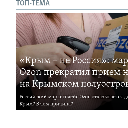
ТОП-ТЕМА
«Крым – не Россия»: ма
Ozon прекратил прием н
на Крымском полуостро
Российский маркетплейс Ozon отказывается до
Крым? В чем причина?