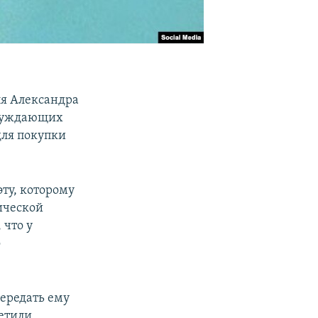
ля Александра
осуждающих
для покупки
ту, которому
ической
 что у
о
передать ему
метили