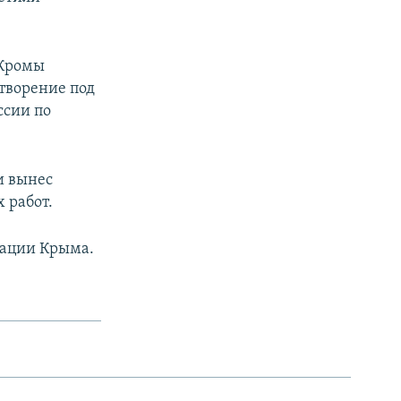
 Кромы
отворение под
ссии по
и вынес
 работ.
пации Крыма.