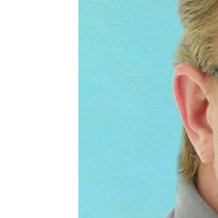
ПОБЕДИТЕЛЕЙ НЕ СУДЯТ?
КРЫМ.НЕПОКОРЕННЫЙ
ELIFBE
УКРАИНСКАЯ ПРОБЛЕМА КРЫМА