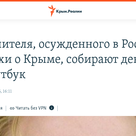
чителя, осужденного в Ро
ихи о Крыме, собирают де
утбук
 16:11
ся
Читать без VPN