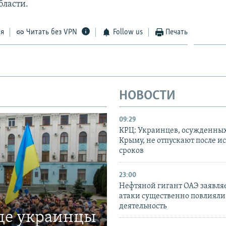
бласти.
ся
Читать без VPN
Follow us
Печать
НОВОСТИ
09:29
КРЦ: Украинцев, осужденных
Крыму, не отпускают после и
сроков
23:00
Нефтяной гигант ОАЭ заявляе
атаки существенно повлияли 
деятельность
где украинцы