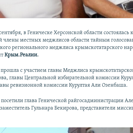
 сентября, в Геническе Херсонской области состоялась
ой члены местных меджлисов области тайным голосов
ского регионального меджлиса крымскотатарского нар
нт
Крым.Реалии.
прошла с участием главы Меджлиса крымскотатарско
ова, главы Центральной избирательной комиссии Куру
лавы ревизионной комиссии Курултая Али Озенбаша.
посетили глава Генической райгосадминистрации Ал
о заместитель Гульнара Бекирова, представители мисси