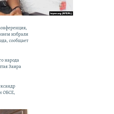
 конференция,
анием избрали
ода, сообщает
го народа
лтая Заира
ександр
и ОБСЕ,