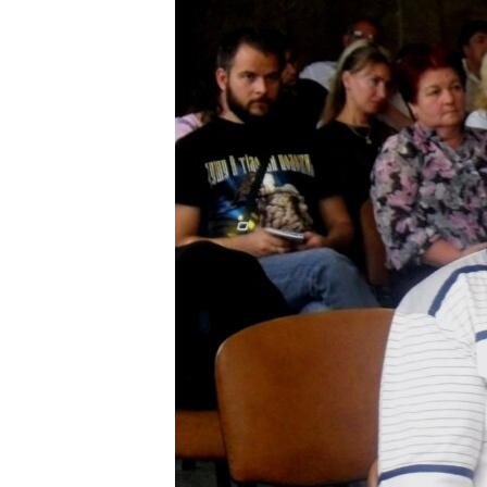
ПОБЕДИТЕЛЕЙ НЕ СУДЯТ?
КРЫМ.НЕПОКОРЕННЫЙ
ELIFBE
УКРАИНСКАЯ ПРОБЛЕМА КРЫМА