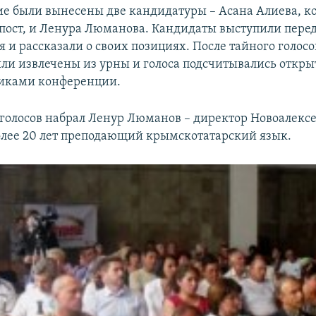
ие были вынесены две кандидатуры – Асана Алиева, к
 пост, и Ленура Люманова. Кандидаты выступили пере
 и рассказали о своих позициях. После тайного голос
ли извлечены из урны и голоса подсчитывались откры
никами конференции.
голосов набрал Ленур Люманов – директор Новоалекс
олее 20 лет преподающий крымскотатарский язык.