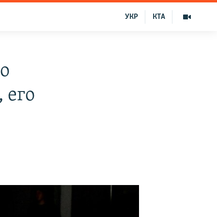
УКР
КТА
о
 его