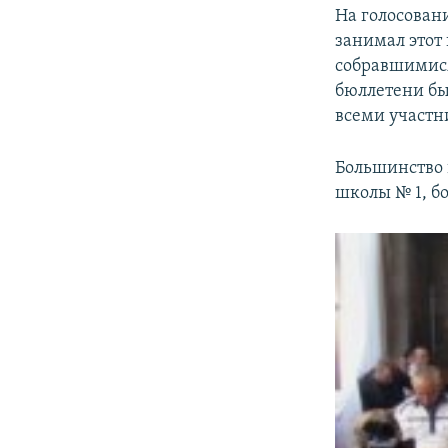
На голосован
занимал этот
собравшимися
бюллетени бы
всеми участ
Большинство 
школы № 1, б