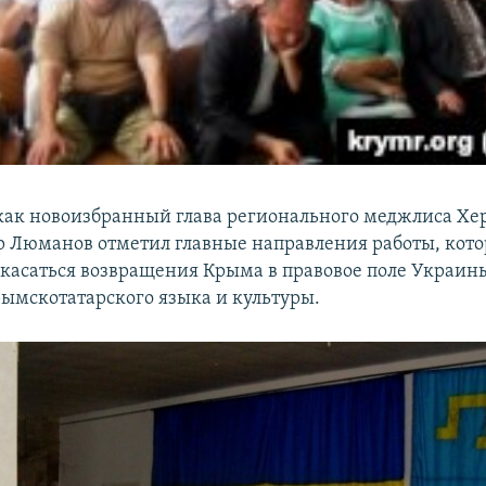
 как новоизбранный глава регионального меджлиса Хе
р Люманов отметил главные направления работы, котор
т касаться возвращения Крыма в правовое поле Украин
рымскотатарского языка и культуры.