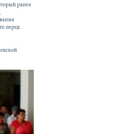
оторый ранее
д
ования
то перед
еевской