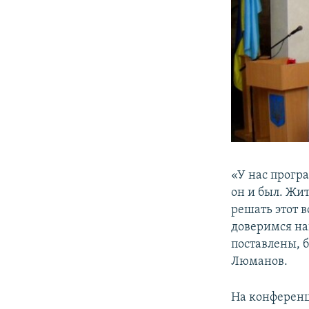
«У нас прогр
он и был. Жи
решать этот в
доверимся на
поставлены, 
Люманов.
На конференц