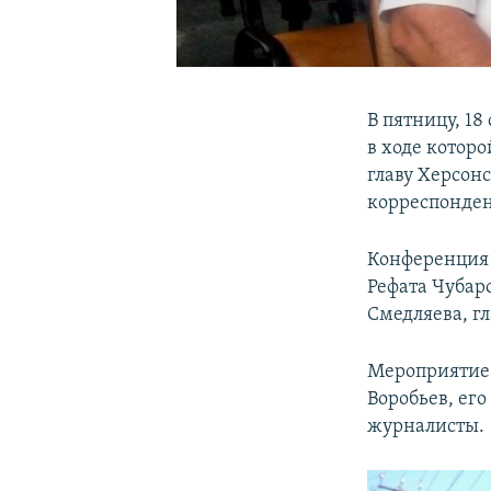
В пятницу, 18
в ходе котор
главу Херсон
корреспонде
Конференция 
Рефата Чубар
Смедляева, г
Мероприятие 
Воробьев, ег
журналисты.