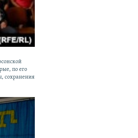
рсонской
ые, по его
ы, сохранения