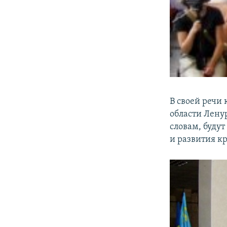
В своей речи
области Лену
словам, буду
и развития к