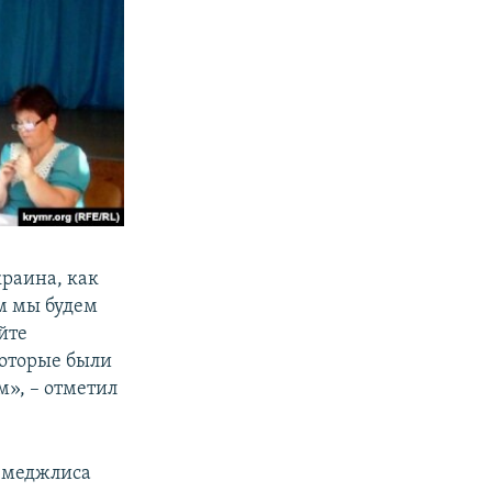
краина, как
ом мы будем
йте
которые были
м», – отметил
о меджлиса