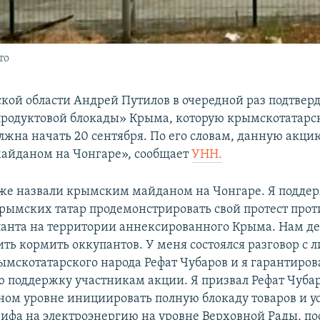
то
ской области Андрей Путилов в очередной раз подтвер
родуктовой блокады» Крыма, которую крымскотатарс
лжна начать 20 сентября. По его словам, данную акц
айданом на Чонгаре», сообщает
УНН.
же назвали крымским майданом на Чонгаре. Я подд
рымских татар продемонстрировать свой протест прот
анта на территории аннексированного Крыма. Нам д
ить кормить оккупантов. У меня состоялся разговор с 
мскотатарского народа Рефат Чубаров и я гарантиров
 поддержку участникам акции. Я призвал Рефат Чубар
ном уровне инициировать полную блокаду товаров и у
рифа на электроэнергию на уровне Верховной Рады, по