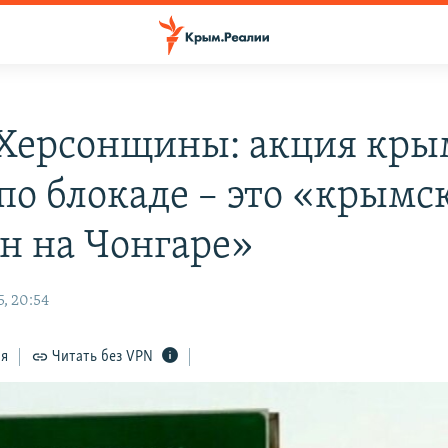
 Херсонщины: акция кр
 по блокаде – это «крымс
н на Чонгаре»
, 20:54
ся
Читать без VPN