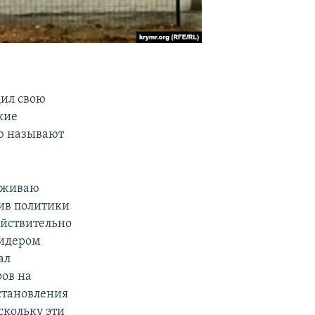
дил свою
кие
ию называют
ерживаю
ив политики
ействительно
лидером
ал
ов на
становления
скольку эти