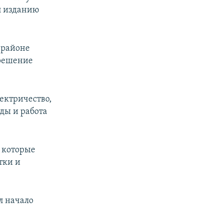
л изданию
 районе
 решение
лектричество,
оды и работа
, которые
тки и
л начало