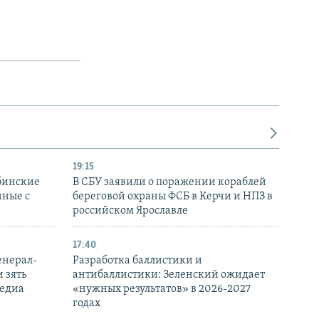
19:15
бинские
В СБУ заявили о поражении кораблей
нные с
береговой охраны ФСБ в Керчи и НПЗ в
российском Ярославле
17:40
енерал-
Разработка баллистики и
 зять
антибаллистики: Зеленский ожидает
медиа
«нужных результатов» в 2026-2027
годах