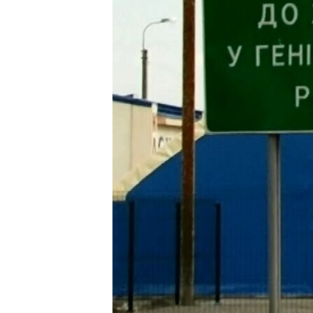
ПОБЕДИТЕЛЕЙ НЕ СУДЯТ?
КРЫМ.НЕПОКОРЕННЫЙ
ELIFBE
УКРАИНСКАЯ ПРОБЛЕМА КРЫМА