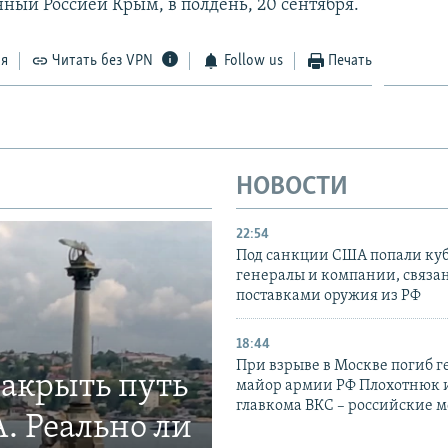
ный Россией Крым, в полдень, 20 сентября.
ся
Читать без VPN
Follow us
Печать
НОВОСТИ
22:54
Под санкции США попали ку
генералы и компании, связа
поставками оружия из РФ
18:44
При взрыве в Москве погиб г
закрыть путь
майор армии РФ Плохотнюк и
главкома ВКС – российские 
. Реально ли