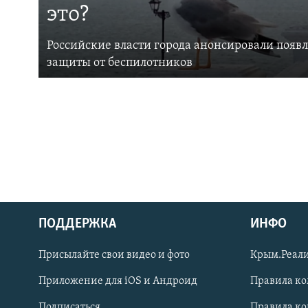
это?
Российские власти города анонсировали появ
защиты от беспилотников
ПОДДЕРЖКА
ИНФО
Українською
Присылайте свои видео и фото
Крым.Реали
Qırımtatar
Приложение для iOS и Андроид
Правила к
Подписаться
Правила к