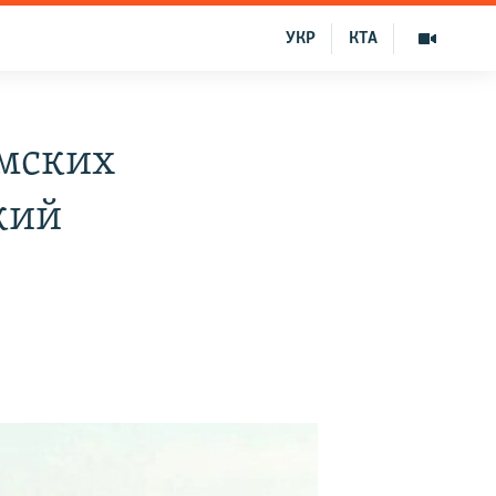
УКР
КТА
ымских
кий