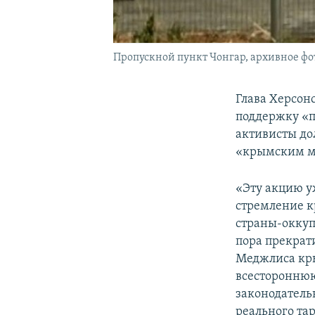
Пропускной пункт Чонгар, архивное фо
Глава Херсон
поддержку «п
активисты до
«крымским м
«Эту акцию у
стремление к
страны-оккуп
пора прекрат
Меджлиса кры
всестороннюю
законодатель
реального та