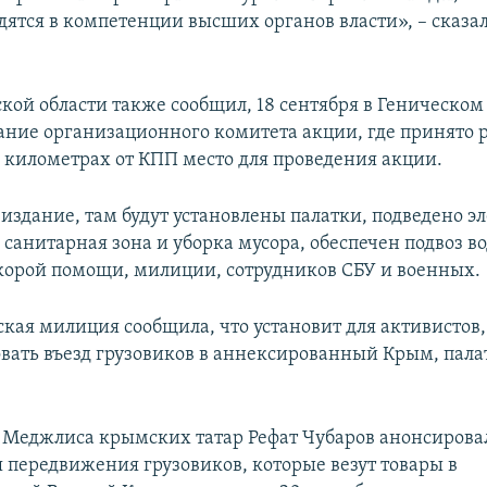
дятся в компетенции высших органов власти», – сказа
ской области также сообщил, 18 сентября в Геническом
ание организационного комитета акции, где принято
0 километрах от КПП место для проведения акции.
издание, там будут установлены палатки, подведено э
санитарная зона и уборка мусора, обеспечен подвоз в
скорой помощи, милиции, сотрудников СБУ и военных.
ская милиция сообщила, что установит для активистов
овать въезд грузовиков в аннексированный Крым, пала
 Меджлиса крымских татар Рефат Чубаров анонсирова
 передвижения грузовиков, которые везут товары в