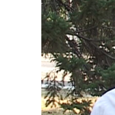
ПОБЕДИТЕЛЕЙ НЕ СУДЯТ?
КРЫМ.НЕПОКОРЕННЫЙ
ELIFBE
УКРАИНСКАЯ ПРОБЛЕМА КРЫМА