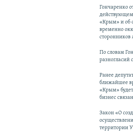
Гончаренко о
действующему
«Крым» и об 
временно окк
сторонников
По словам Го
разногласий 
Ранее депута
ближайшее вр
«Крым» будет
бизнес связа
Закон «О соз
осуществлени
территории У