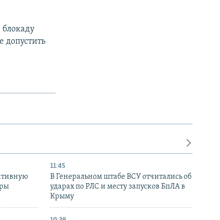
 блокаду
е допустить
11:45
ктивную
В Генеральном штабе ВСУ отчитались об
уры
ударах по РЛС и месту запусков БпЛА в
в
Крыму