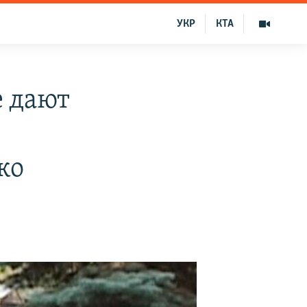
УКР
КТА
 дают
ко