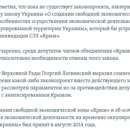
тметил, что пока не существует законопроекта, альтер
 закону Украины «О создании свободной экономичес
особенностях осуществления экономической деятельн
упированной территории Украины», который бы устр
 ликвидации СЭЗ «Крым».
нчаренко, среди депутатов-членов объединения «Крым
относительно необходимости отмены этого закона.
т Верховной Рады Георгий Логвинский выразил сомнен
емя какой-либо законопроект вместо действующего з
 рассмотрен парламентом из-за противодействия депу
н с аннексированным Крымом.
дании свободной экономической зоны «Крым» и об осо
я экономической деятельности на временно оккупир
краины» был принят в августе 2014 года.