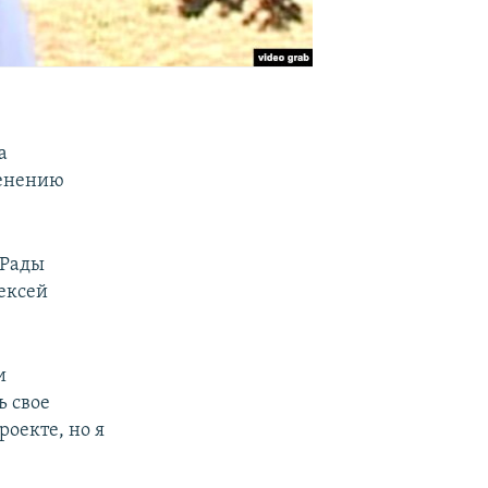
а
менению
 Рады
ексей
и
ь свое
роекте, но я