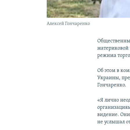
Алексей Гончаренко
Общественны
материковой 
режима торго
Об этом в ко
Украины, пр
Гончаренко.
«Я лично нео
организациям
видение. Они 
не услышал о