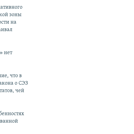
нативного
кой зоны
ости на
аивал
» нет
ие, что в
акона о СЭЗ
татов, чей
бенностях
ованной