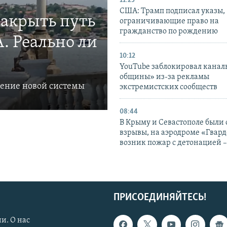
11:25
США: Трамп подписал указы,
закрыть путь
ограничивающие право на
гражданство по рождению
. Реально ли
10:12
YouTube заблокировал канал
общины» из-за рекламы
ление новой системы
экстремистских сообществ
08:44
В Крыму и Севастополе были
взрывы, на аэродроме «Гвар
возник пожар с детонацией 
ПРИСОЕДИНЯЙТЕСЬ!
и. О нас