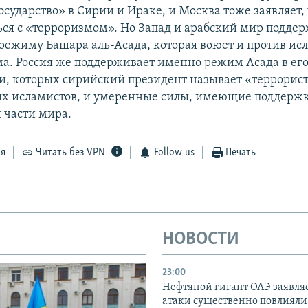
осударство» в Сирии и Ираке, и Москва тоже заявляет,
ься с «терроризмом». Но Запад и арабский мир подде
режиму Башара аль-Асада, которая воюет и против исл
а. Россия же поддерживает именно режим Асада в его
, которых сирийский президент называет «террорис
х исламистов, и умеренные силы, имеющие поддерж
 части мира.
ся
Читать без VPN
Follow us
Печать
НОВОСТИ
23:00
Нефтяной гигант ОАЭ заявляе
атаки существенно повлияли 