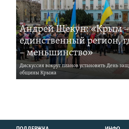
Андрей Щекун: «Крым –
единственный регион, 
– меньшинство»
Дискуссия вокруг планов установить День за
общины Крыма
ПОДДЕРЖКА
ИНФО