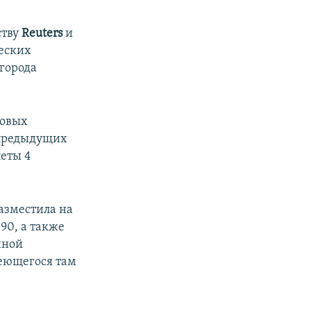
ству
Reuters
и
еских
города
мовых
 предыдущих
леты 4
азместила на
90, а также
нной
еющегося там