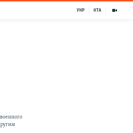
УКР
КТА
 военного
другим