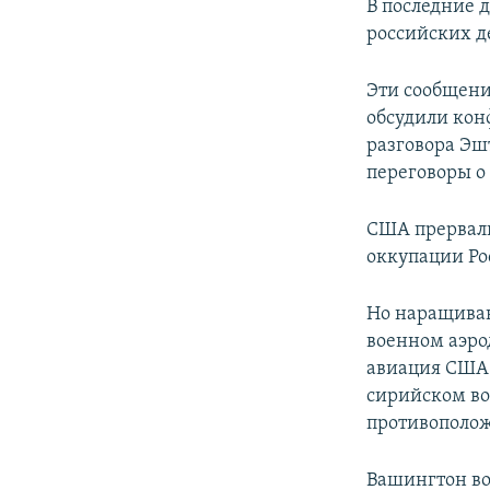
В последние 
российских д
Эти сообщени
обсудили кон
разговора Эш
переговоры о
США прервали
оккупации Ро
Но наращиван
военном аэро
авиация США 
сирийском во
противополо
Вашингтон во