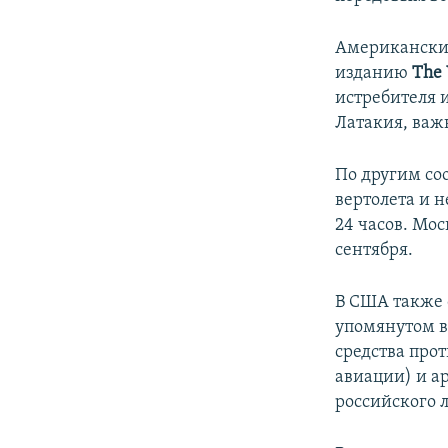
ПОБЕДИТЕЛЕЙ НЕ СУДЯТ?
КРЫМ.НЕПОКОРЕННЫЙ
Американские
изданию
The 
ELIFBE
истребителя 
УКРАИНСКАЯ ПРОБЛЕМА КРЫМА
Латакия, важ
По другим со
вертолета и 
24 часов. Мос
сентября.
В США также 
упомянутом в
средства про
авиации) и а
российского 