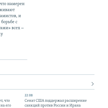
 что намерен
рживают
амистов, и
 борьбе с
–
тами» всех
ку
22:08
т, что
Сенат США поддержал расширение
на его
санкций против России и Ирана