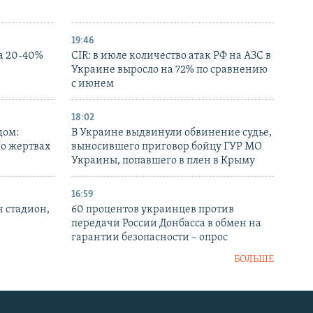
19:46
а 20-40%
CIR: в июле количество атак РФ на АЗС в
Украине выросло на 72% по сравнению
с июнем
18:02
дом:
В Украине выдвинули обвинение судье,
 о жертвах
выносившего приговор бойцу ГУР МО
Украины, попавшего в плен в Крыму
16:59
н стадион,
60 процентов украинцев против
передачи России Донбасса в обмен на
гарантии безопасности – опрос
БОЛЬШЕ