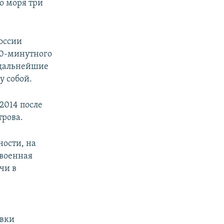
о моря три
оссии
50-минутного
 дальнейшие
у собой.
2014 после
трова.
ности, на
 военная
чи в
овки