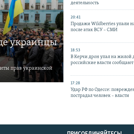
деятельность
20:41
Продажи Wildberries упали н
после атак ВСУ – СМИ
где украинцы
18:53
В Керчи дрон упал на жилой 
российские власти сообщают
щиты прав украинской
17:28
Удар РФ по Одессе: поврежде
пострадал человек – власти
ПРИСОЕДИНЯЙТЕСЬ!