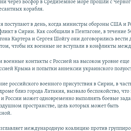
дни через Босфор в Средиземное море прошли с Черног
есантных корабля.
я поступают в день, когда министры обороны США и Р
фликт в Сирии. Как сообщили в Пентагоне, в течение 
тона Картера и Сергея Шойгу они договорились вести
 том, чтобы их военные не вступали в конфликты межд
 военные контакты с Россией на высоком уровне еще 
ссией Крыма и попытки аннексии украинского полуос
ие российского военного присутствия в Сирии, в част
дроме близ города Латакия, вызвало беспокойство, что
и России может одновременно выполнять боевые зада
здушном пространстве, цель которых может быть
жной.
зглавляет международную коалицию против группир