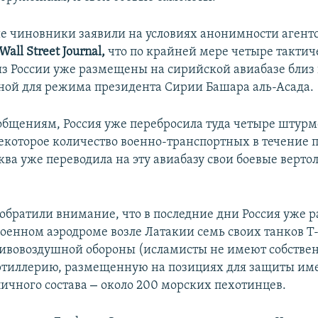
 чиновники заявили на условиях анонимности агент
Wall Street Journal,
что по крайней мере четыре тактич
из России уже размещены на сирийской авиабазе близ 
ной для режима президента Сирии Башара аль-Асада.
общениям, Россия уже перебросила туда четыре штур
некоторое количество военно-транспортных в течение
ква уже переводила на эту авиабазу свои боевые верто
обратили внимание, что в последние дни Россия уже р
оенном аэродроме возле Латакии семь своих танков Т-
тивовоздушной обороны (исламисты не имеют собстве
ртиллерию, размещенную на позициях для защиты им
–
личного состава
около 200 морских пехотинцев.