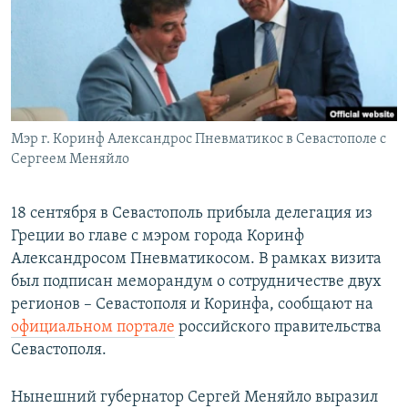
ПРИСОЕДИНЯЙТЕСЬ!
ПОБЕДИТЕЛЕЙ НЕ СУДЯТ?
КРЫМ.НЕПОКОРЕННЫЙ
ELIFBE
УКРАИНСКАЯ ПРОБЛЕМА КРЫМА
Все сайты RFE/RL
Мэр г. Коринф Александрос Пневматикос в Севастополе с
Сергеем Меняйло
18 сентября в Севастополь прибыла делегация из
Греции во главе с мэром города Коринф
Александросом Пневматикосом. В рамках визита
был подписан меморандум о сотрудничестве двух
регионов – Севастополя и Коринфа, сообщают на
официальном портале
российского правительства
Севастополя.
Нынешний губернатор Сергей Меняйло выразил