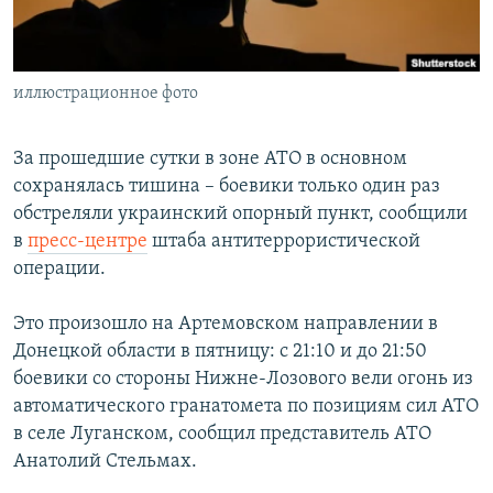
ПРИСОЕДИНЯЙТЕСЬ!
ПОБЕДИТЕЛЕЙ НЕ СУДЯТ?
КРЫМ.НЕПОКОРЕННЫЙ
иллюстрационное фото
ELIFBE
УКРАИНСКАЯ ПРОБЛЕМА КРЫМА
За прошедшие сутки в зоне АТО в основном
Все сайты RFE/RL
сохранялась тишина – боевики только один раз
обстреляли украинский опорный пункт, сообщили
в
пресс-центре
штаба антитеррористической
операции.
Это произошло на Артемовском направлении в
Донецкой области в пятницу: с 21:10 и до 21:50
боевики со стороны Нижне-Лозового вели огонь из
автоматического гранатомета по позициям сил АТО
в селе Луганском, сообщил представитель АТО
Анатолий Стельмах.