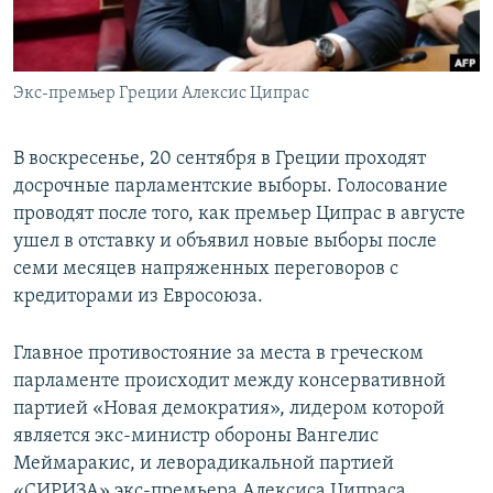
ПРИСОЕДИНЯЙТЕСЬ!
ПОБЕДИТЕЛЕЙ НЕ СУДЯТ?
КРЫМ.НЕПОКОРЕННЫЙ
Экс-премьер Греции Алексис Ципрас
ELIFBE
УКРАИНСКАЯ ПРОБЛЕМА КРЫМА
В воскресенье, 20 сентября в Греции проходят
Все сайты RFE/RL
досрочные парламентские выборы. Голосование
проводят после того, как премьер Ципрас в августе
ушел в отставку и объявил новые выборы после
семи месяцев напряженных переговоров с
кредиторами из Евросоюза.
Главное противостояние за места в греческом
парламенте происходит между консервативной
партией «Новая демократия», лидером которой
является экс-министр обороны Вангелис
Меймаракис, и леворадикальной партией
«СИРИЗА» экс-премьера Алексиса Ципраса.