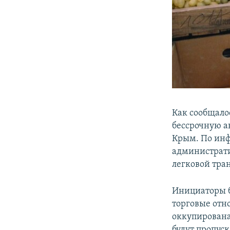
Как сообщало
бессрочную а
Крым. По инф
администрати
легковой тран
Инициаторы б
торговые отн
оккупирована
будут пропуск