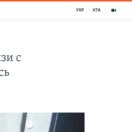
УКР
КТА
зи с
сь