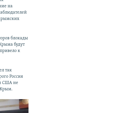
ние на
наблюдателей
 крымских
торов блокады
 Крыма будут
 привело к
ел так
рого Россия
ни США не
 Крым.