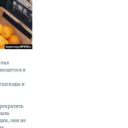
ачал
яющегося в
пешеходы и
рекратить
была
ции, они не
их