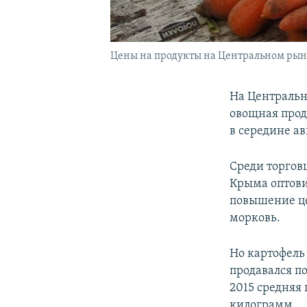
Цены на продукты на Центральном рынк
На Центральн
овощная проду
в середине а
Среди торговц
Крыма оптови
повышение це
морковь.
Но картофель
продавался по
2015 средняя 
килограмм.