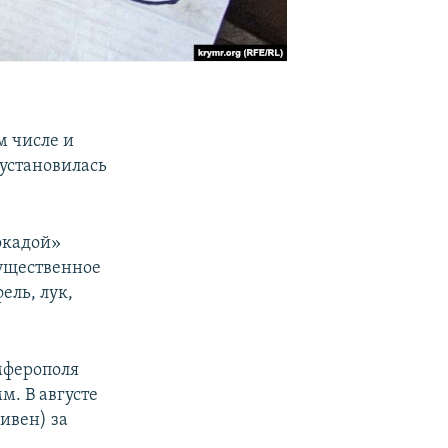
м числе и
 установилась
локадой»
существенное
ель, лук,
мферополя
мм. В августе
ривен) за