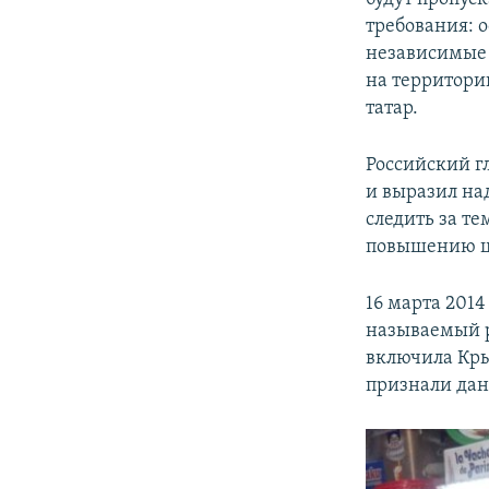
требования: 
независимые 
на территори
татар.
Российский г
и выразил над
следить за те
повышению ц
16 марта 201
называемый р
включила Кры
признали дан