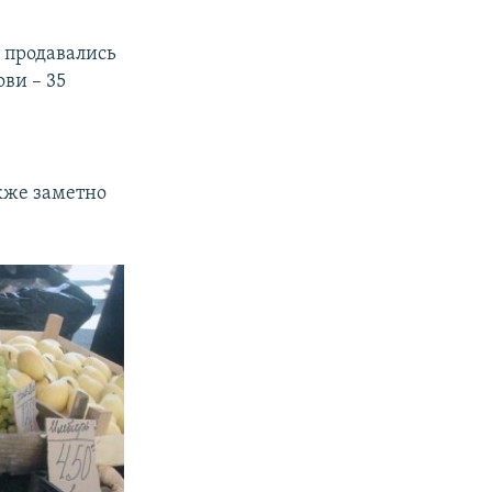
 продавались
ови – 35
кже заметно