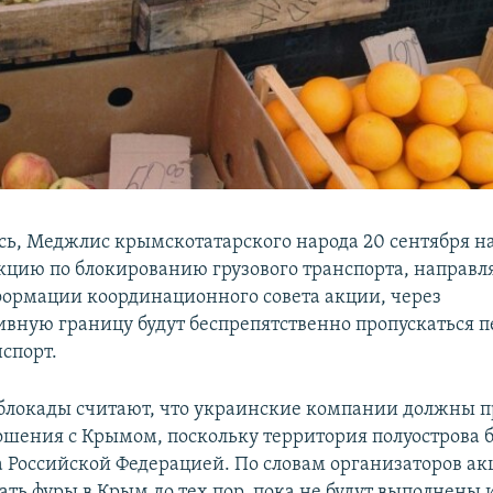
сь, Меджлис крымскотатарского народа 20 сентября н
кцию по блокированию грузового транспорта, направл
ормации координационного совета акции, через
вную границу будут беспрепятственно пропускаться 
спорт.
локады считают, что украинские компании должны п
ошения с Крымом, поскольку территория полуострова 
 Российской Федерацией. По словам организаторов ак
ать фуры в Крым до тех пор, пока не будут выполнены 