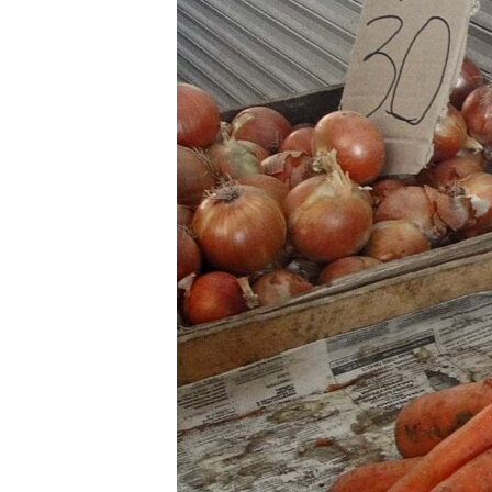
ПОБЕДИТЕЛЕЙ НЕ СУДЯТ?
КРЫМ.НЕПОКОРЕННЫЙ
ELIFBE
УКРАИНСКАЯ ПРОБЛЕМА КРЫМА