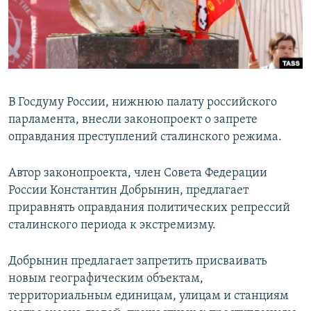
ПРИСОЕДИНЯЙТЕСЬ!
ПОБЕДИТЕЛЕЙ НЕ СУДЯТ?
КРЫМ.НЕПОКОРЕННЫЙ
ELIFBE
УКРАИНСКАЯ ПРОБЛЕМА КРЫМА
В Госдуму России, нижнюю палату российского
Все сайты RFE/RL
парламента, внесли законопроект о запрете
оправдания преступлений сталинского режима.
Автор законопроекта, член Совета Федерации
России Константин Добрынин, предлагает
приравнять оправдания политических репрессий
сталинского периода к экстремизму.
Добрынин предлагает запретить присваивать
новым географическим объектам,
территориальным единицам, улицам и станциям