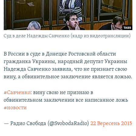
ПРИСОЕДИНЯЙТЕСЬ!
ПОБЕДИТЕЛЕЙ НЕ СУДЯТ?
КРЫМ.НЕПОКОРЕННЫЙ
ELIFBE
Суд в деле Надежды Савченко (кадр из видеотрансляции)
УКРАИНСКАЯ ПРОБЛЕМА КРЫМА
Все сайты RFE/RL
В России в суде в Донецке Ростовской области
гражданка Украины, народный депутат Украины
Надежда Савченко заявила, что не признает свою
вину, а обвинительное заключение является ложью.
#Савченко
: вину свою не признаю в
обвинительном заключении все написанное ложь
#новости
— Радио Свобода (@SvobodaRadio)
22 Вересень 2015