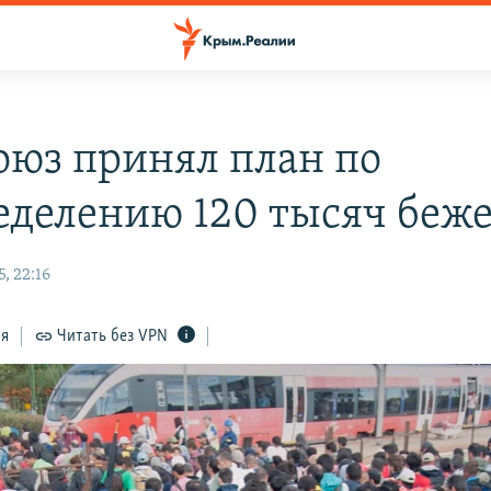
оюз принял план по
еделению 120 тысяч беж
, 22:16
ся
Читать без VPN