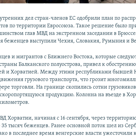
тренних дел стран-членов ЕС одобрили план по расп
тов по территории Евросоюза. Такое решение было пр
шинством глав МВД на экстренном заседании в Брюссе
я беженцев выступили Чехия, Словакия, Румыния и В
цев и мигрантов с Ближнего Востока, которые следую
 страны Балканского полуострова, привел к обострен
ей и Хорватией. Между этими республиками бывшей 
вижения грузового транспорта, что грозит многоми
ере торговли. На границе скопились сотни грузовиков,
скоропортящуюся продукцию. Колонна на въезде в Хо
 километров.
Д Хорватии, начиная с 16 сентября, через территорию
 35 тысяч беженцев. Ранее основной поток шел из Сер
ако в последнее время венгерские власти ужесточили 