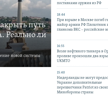
поставками оружия из РФ
18:44
При взрыве в Москве погиб г
закрыть путь
майор армии РФ Плохотнюк и
главкома ВКС – российские 
. Реально ли
16:55
Возле нефтяного танкера в 
ление новой системы
проливе произошли два взры
UKMTO
15:40
Нидерланды не могут предос
Украине дополнительные
перехватчики Patriot из своих
Минобороны страны