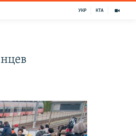
УКР
КТА
енцев