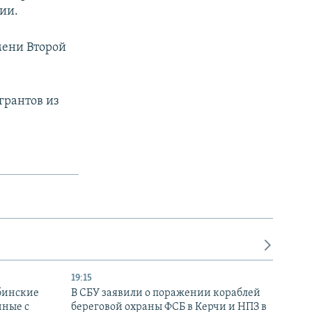
ии.
мени Второй
грантов из
19:15
бинские
В СБУ заявили о поражении кораблей
нные с
береговой охраны ФСБ в Керчи и НПЗ в