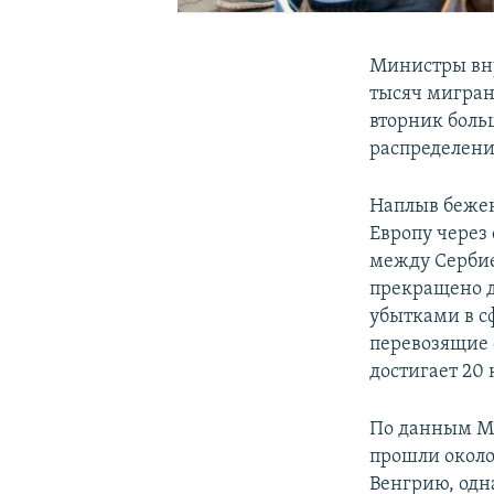
Министры вну
тысяч мигран
вторник боль
распределени
Наплыв бежен
Европу через
между Серби
прекращено д
убытками в сф
перевозящие 
достигает 20
По данным МВ
прошли около
Венгрию, одн