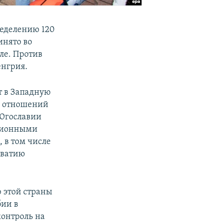
ределению 120
инято во
ле. Против
енгрия.
т в Западную
ию отношений
Югославии
ллионными
 в том числе
рватию
 этой страны
бии в
контроль на