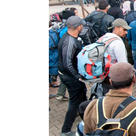
ПОБЕДИТЕЛЕЙ НЕ СУДЯТ?
КРЫМ.НЕПОКОРЕННЫЙ
ELIFBE
УКРАИНСКАЯ ПРОБЛЕМА КРЫМА