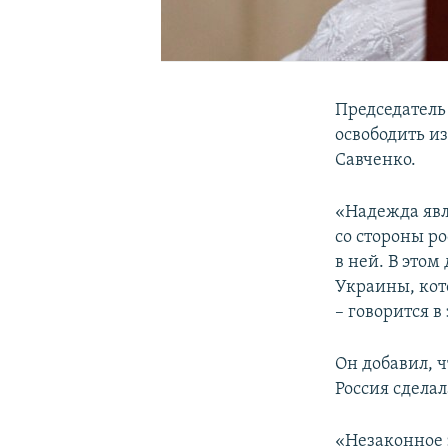
Председатель
освободить и
Савченко.
«Надежда явл
со стороны р
в ней. В этом
Украины, кот
– говорится в
Он добавил, 
Россия сдела
«Незаконное 