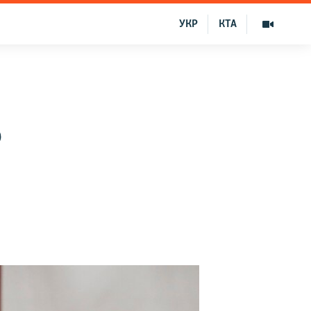
УКР
КТА
о