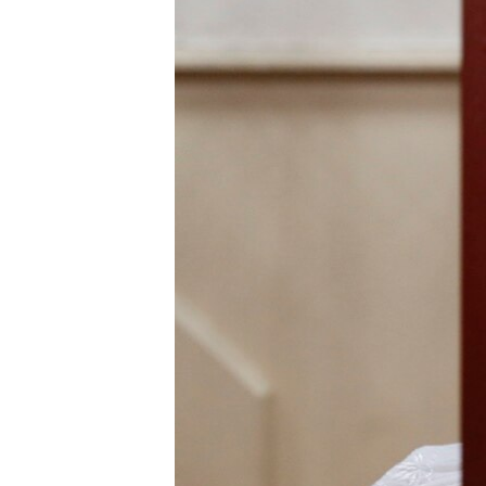
ПОБЕДИТЕЛЕЙ НЕ СУДЯТ?
КРЫМ.НЕПОКОРЕННЫЙ
ELIFBE
УКРАИНСКАЯ ПРОБЛЕМА КРЫМА