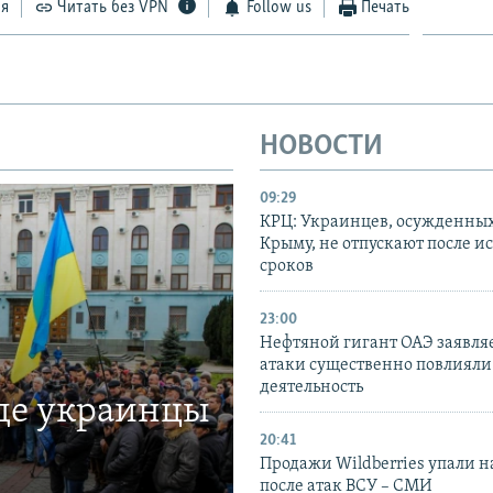
ся
Читать без VPN
Follow us
Печать
НОВОСТИ
09:29
КРЦ: Украинцев, осужденных
Крыму, не отпускают после и
сроков
23:00
Нефтяной гигант ОАЭ заявляе
атаки существенно повлияли 
деятельность
где украинцы
20:41
Продажи Wildberries упали н
после атак ВСУ – СМИ