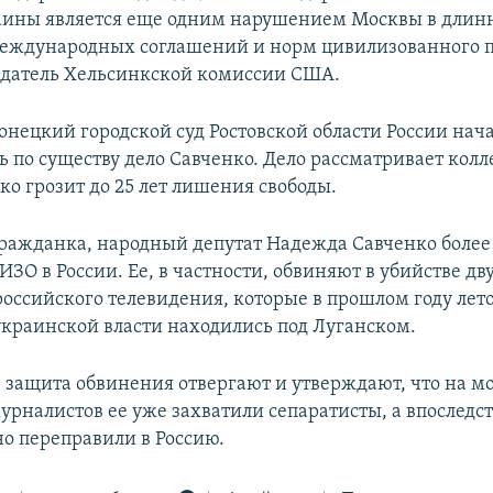
ины является еще одним нарушением Москвы в длин
ждународных соглашений и норм цивилизованного п
едатель Хельсинкской комиссии США.
онецкий городской суд Ростовской области России нач
 по существу дело Савченко. Дело рассматривает колл
ко грозит до 25 лет лишения свободы.
ражданка, народный депутат Надежда Савченко более
ИЗО в России. Ее, в частности, обвиняют в убийстве дв
российского телевидения, которые в прошлом году лет
краинской власти находились под Луганском.
е защита обвинения отвергают и утверждают, что на м
урналистов ее уже захватили сепаратисты, а впоследс
о переправили в Россию.