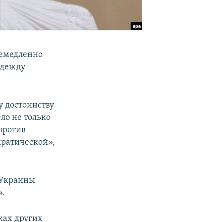
немедленно
адежду
у достоинству
ло не только
 против
кратической»,
 Украины
».
ках других