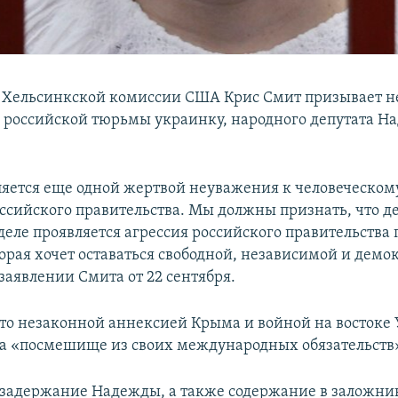
 Хельсинкской комиссии США Крис Смит призывает 
з российской тюрьмы украинку, народного депутата Н
яется еще одной жертвой неуважения к человеческом
оссийского правительства. Мы должны признать, что де
 деле проявляется агрессия российского правительства
орая хочет оставаться свободной, независимой и демо
 заявлении Смита от 22 сентября.
что незаконной аннексией Крыма и войной на востоке
ла «посмешище из своих международных обязательств
задержание Надежды, а также содержание в заложни