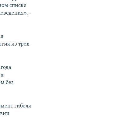
ном списке
оведения», –
ал
егия из трех
 года
ух
ом без
омент гибели
твии