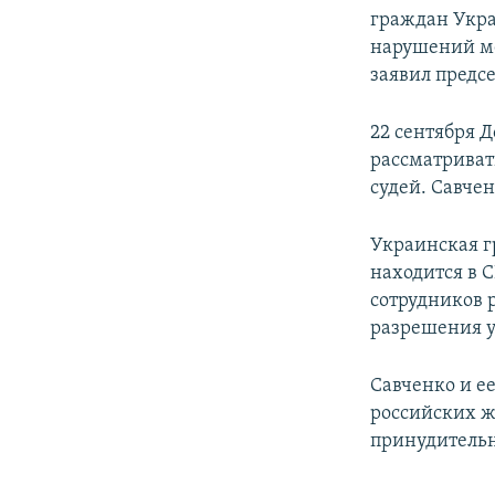
граждан Укра
нарушений ме
заявил предс
22 сентября Д
рассматривать
судей. Савчен
Украинская г
находится в С
сотрудников 
разрешения у
Савченко и е
российских ж
принудительн