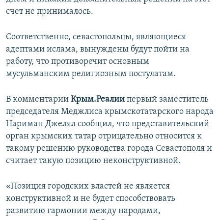
ПРИСОЕДИНЯЙТЕСЬ!
ПОБЕДИТЕЛЕЙ НЕ СУДЯТ?
счет не принималось.
КРЫМ.НЕПОКОРЕННЫЙ
Соответственно, севастопольцы, являющиеся
ELIFBE
адептами ислама, вынуждены будут пойти на
работу, что противоречит основным
УКРАИНСКАЯ ПРОБЛЕМА КРЫМА
мусульманским религиозным постулатам.
Все сайты RFE/RL
В комментарии
Крым.Реалии
первый заместитель
председателя Меджлиса крымскотатарского народа
Нариман Джелял сообщил, что представительский
орган крымских татар отрицательно относится к
такому решению руководства города Севастополя и
считает такую позицию неконструктивной.
«Позиция городских властей не является
конструктивной и не будет способствовать
развитию гармонии между народами,