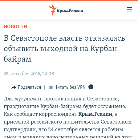
Доступность
ссылки
Вернуться
НОВОСТИ
к
НОВОСТИ
В Севастополе власть отказалась
основному
СПЕЦПРОЕКТЫ
содержанию
объявить выходной на Курбан-
ВОДА
Вернутся
ГРУЗ 200
байрам
к
ИСТОРИЯ
КАРТА ВОЕННЫХ ОБЪЕКТОВ КРЫМА
главной
23 сентября 2015, 22:08
ЕЩЕ
11 ЛЕТ ОККУПАЦИИ КРЫМА. 11 ИСТОРИЙ СОПРОТИВЛЕНИЯ
навигации
Вернутся
Поделиться
Читать без VPN
РАДІО СВОБОДА
ИНТЕРАКТИВ
к
Для мусульман, проживающих в Севастополе,
КАК ОБОЙТИ БЛОКИРОВКУ
ИНФОГРАФИКА
поиску
празднование Курбан-байрама будет осложнено.
ТЕЛЕПРОЕКТ КРЫМ.РЕАЛИИ
Как сообщает корреспондент
Крым.Реалии
, в
Українською
приемной российского правительства Севастополя
СОВЕТЫ ПРАВОЗАЩИТНИКОВ
Qırımtatar
подтвердили, что 24 сентября является рабочим
ПРОПАВШИЕ БЕЗ ВЕСТИ
днем и никаких дополнительных решений на этот