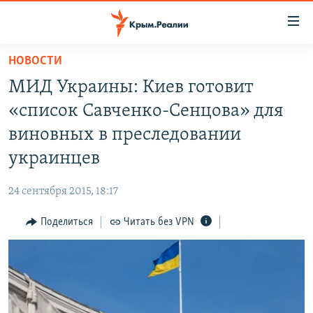
Доступность
ссылки
Вернуться
НОВОСТИ
к
НОВОСТИ
МИД Украины: Киев готовит
основному
СПЕЦПРОЕКТЫ
содержанию
«список Савченко-Сенцова» для
ВОДА
Вернутся
ГРУЗ 200
виновных в преследовании
к
ИСТОРИЯ
КАРТА ВОЕННЫХ ОБЪЕКТОВ КРЫМА
украинцев
главной
ЕЩЕ
11 ЛЕТ ОККУПАЦИИ КРЫМА. 11 ИСТОРИЙ СОПРОТИВЛЕНИЯ
навигации
24 сентября 2015, 18:17
Вернутся
РАДІО СВОБОДА
ИНТЕРАКТИВ
к
Поделиться
Читать без VPN
КАК ОБОЙТИ БЛОКИРОВКУ
ИНФОГРАФИКА
поиску
ТЕЛЕПРОЕКТ КРЫМ.РЕАЛИИ
Українською
СОВЕТЫ ПРАВОЗАЩИТНИКОВ
Qırımtatar
ПРОПАВШИЕ БЕЗ ВЕСТИ