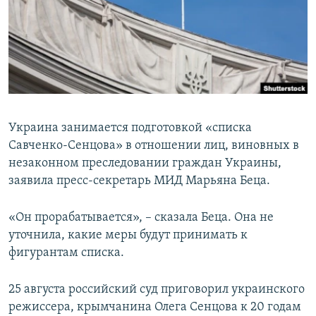
ПРИСОЕДИНЯЙТЕСЬ!
ПОБЕДИТЕЛЕЙ НЕ СУДЯТ?
КРЫМ.НЕПОКОРЕННЫЙ
ELIFBE
УКРАИНСКАЯ ПРОБЛЕМА КРЫМА
Все сайты RFE/RL
Украина занимается подготовкой «списка
Савченко-Сенцова» в отношении лиц, виновных в
незаконном преследовании граждан Украины,
заявила пресс-секретарь МИД Марьяна Беца.
«Он прорабатывается», – сказала Беца. Она не
уточнила, какие меры будут принимать к
фигурантам списка.
25 августа российский суд приговорил украинского
режиссера, крымчанина Олега Сенцова к 20 годам