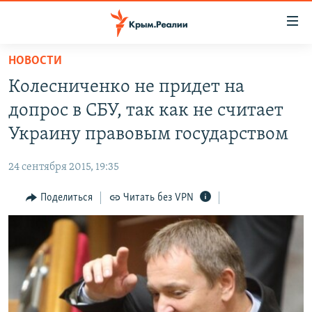
Доступность
ссылки
Вернуться
НОВОСТИ
к
НОВОСТИ
Колесниченко не придет на
основному
СПЕЦПРОЕКТЫ
содержанию
допрос в СБУ, так как не считает
ВОДА
Вернутся
ГРУЗ 200
Украину правовым государством
к
ИСТОРИЯ
КАРТА ВОЕННЫХ ОБЪЕКТОВ КРЫМА
главной
24 сентября 2015, 19:35
ЕЩЕ
11 ЛЕТ ОККУПАЦИИ КРЫМА. 11 ИСТОРИЙ СОПРОТИВЛЕНИЯ
навигации
Вернутся
Поделиться
Читать без VPN
РАДІО СВОБОДА
ИНТЕРАКТИВ
к
КАК ОБОЙТИ БЛОКИРОВКУ
ИНФОГРАФИКА
поиску
ТЕЛЕПРОЕКТ КРЫМ.РЕАЛИИ
Українською
СОВЕТЫ ПРАВОЗАЩИТНИКОВ
Qırımtatar
ПРОПАВШИЕ БЕЗ ВЕСТИ