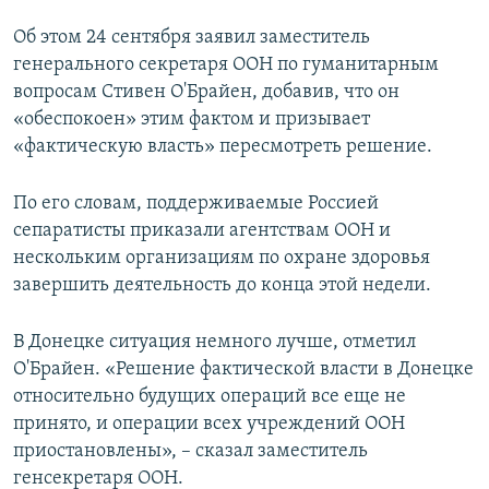
ПРИСОЕДИНЯЙТЕСЬ!
ПОБЕДИТЕЛЕЙ НЕ СУДЯТ?
Об этом 24 сентября заявил заместитель
КРЫМ.НЕПОКОРЕННЫЙ
генерального секретаря ООН по гуманитарным
вопросам Стивен О'Брайен, добавив, что он
ELIFBE
«обеспокоен» этим фактом и призывает
УКРАИНСКАЯ ПРОБЛЕМА КРЫМА
«фактическую власть» пересмотреть решение.
Все сайты RFE/RL
По его словам, поддерживаемые Россией
сепаратисты приказали агентствам ООН и
нескольким организациям по охране здоровья
завершить деятельность до конца этой недели.
В Донецке ситуация немного лучше, отметил
О'Брайен. «Решение фактической власти в Донецке
относительно будущих операций все еще не
принято, и операции всех учреждений ООН
приостановлены», – сказал заместитель
генсекретаря ООН.