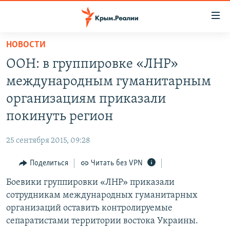
Доступность
ссылки
Вернуться
НОВОСТИ
к
НОВОСТИ
ООН: в группировке «ЛНР»
основному
СПЕЦПРОЕКТЫ
содержанию
международным гуманитарным
ВОДА
Вернутся
ГРУЗ 200
организациям приказали
к
ИСТОРИЯ
КАРТА ВОЕННЫХ ОБЪЕКТОВ КРЫМА
покинуть регион
главной
ЕЩЕ
11 ЛЕТ ОККУПАЦИИ КРЫМА. 11 ИСТОРИЙ СОПРОТИВЛЕНИЯ
навигации
25 сентября 2015, 09:28
Вернутся
РАДІО СВОБОДА
ИНТЕРАКТИВ
к
Поделиться
Читать без VPN
КАК ОБОЙТИ БЛОКИРОВКУ
ИНФОГРАФИКА
поиску
Боевики группировки «ЛНР» приказали
ТЕЛЕПРОЕКТ КРЫМ.РЕАЛИИ
Українською
сотрудникам международных гуманитарных
СОВЕТЫ ПРАВОЗАЩИТНИКОВ
организаций оставить контролируемые
Qırımtatar
сепаратистами территории востока Украины.
ПРОПАВШИЕ БЕЗ ВЕСТИ