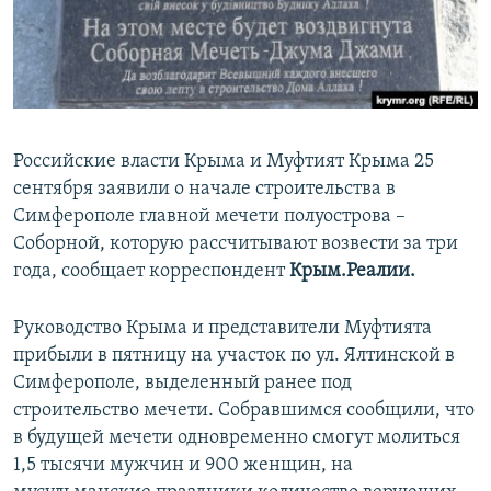
ПРИСОЕДИНЯЙТЕСЬ!
ПОБЕДИТЕЛЕЙ НЕ СУДЯТ?
КРЫМ.НЕПОКОРЕННЫЙ
ELIFBE
УКРАИНСКАЯ ПРОБЛЕМА КРЫМА
Российские власти Крыма и Муфтият Крыма 25
Все сайты RFE/RL
сентября заявили о начале строительства в
Симферополе главной мечети полуострова –
Соборной, которую рассчитывают возвести за три
года, сообщает корреспондент
Крым.Реалии.
Руководство Крыма и представители Муфтията
прибыли в пятницу на участок по ул. Ялтинской в
Симферополе, выделенный ранее под
строительство мечети. Собравшимся сообщили, что
в будущей мечети одновременно смогут молиться
1,5 тысячи мужчин и 900 женщин, на