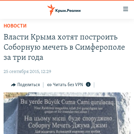
Доступность
ссылки
Вернуться
НОВОСТИ
к
НОВОСТИ
Власти Крыма хотят построить
основному
СПЕЦПРОЕКТЫ
содержанию
Соборную мечеть в Симферополе
ВОДА
Вернутся
ГРУЗ 200
за три года
к
ИСТОРИЯ
КАРТА ВОЕННЫХ ОБЪЕКТОВ КРЫМА
главной
25 сентября 2015, 12:29
ЕЩЕ
11 ЛЕТ ОККУПАЦИИ КРЫМА. 11 ИСТОРИЙ СОПРОТИВЛЕНИЯ
навигации
Вернутся
Поделиться
Читать без VPN
РАДІО СВОБОДА
ИНТЕРАКТИВ
к
КАК ОБОЙТИ БЛОКИРОВКУ
ИНФОГРАФИКА
поиску
ТЕЛЕПРОЕКТ КРЫМ.РЕАЛИИ
Українською
СОВЕТЫ ПРАВОЗАЩИТНИКОВ
Qırımtatar
ПРОПАВШИЕ БЕЗ ВЕСТИ