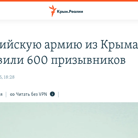
сийскую армию из Крым
вили 600 призывников
, 18:28
ся
Читать без VPN