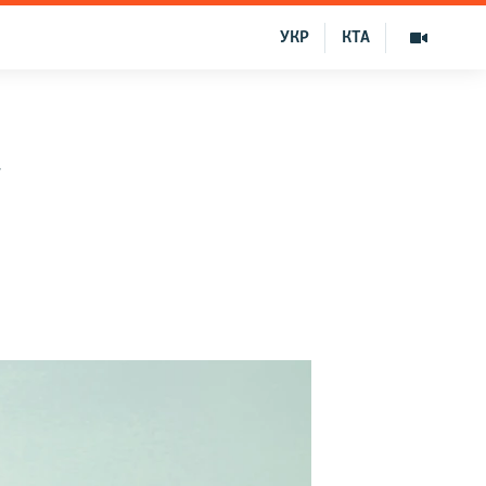
УКР
КТА
а