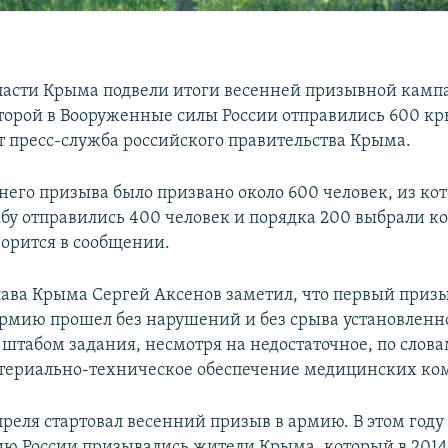
ласти Крыма подвели итоги весенней призывной камп
оторой в Вооруженные силы России отправились 600 к
т пресс-служба российского правительства Крыма.
ннего призыва было призвано около 600 человек, из ко
бу отправились 400 человек и порядка 200 выбрали к
ворится в сообщении.
ва Крыма Сергей Аксенов заметил, что первый призы
рмию прошел без нарушений и без срыва установленн
штабом задания, несмотря на недостаточное, по слов
териально-техническое обеспечение медицинских ко
апреля стартовал весенний призыв в армию. В этом году
ию России призывались жители Крыма, который в 2014