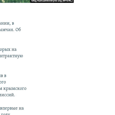
ании, в
рымчан. Об
торых на
онтрактную
в в
ого
ам крымского
миссий.
 впервые на
 году