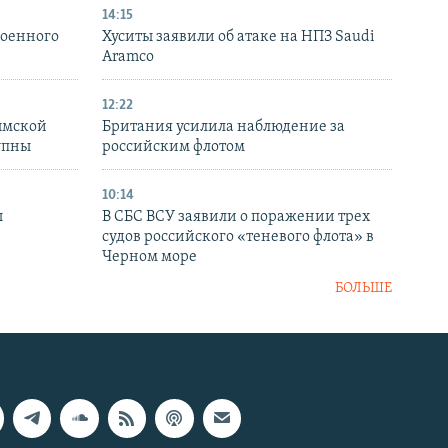
14:15
военного
Хуситы заявили об атаке на НПЗ Saudi
Aramco
12:22
ымской
Британия усилила наблюдение за
упны
российским флотом
10:14
ы
В СБС ВСУ заявили о поражении трех
судов российского «теневого флота» в
Черном море
БОЛЬШЕ