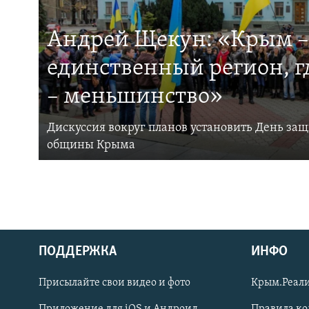
Андрей Щекун: «Крым –
единственный регион, 
– меньшинство»
Дискуссия вокруг планов установить День за
общины Крыма
ПОДДЕРЖКА
ИНФО
Українською
Присылайте свои видео и фото
Крым.Реали
Qırımtatar