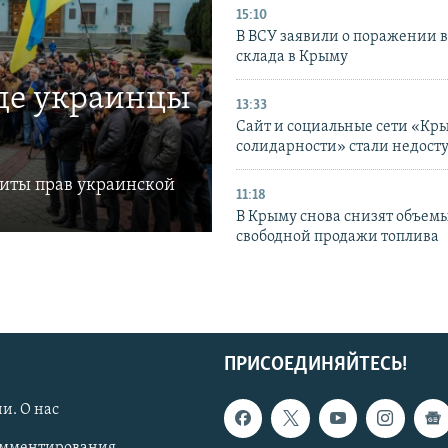
15:10
В ВСУ заявили о поражении 
склада в Крыму
где украинцы
13:33
Сайт и социальные сети «Кр
солидарности» стали недост
щиты прав украинской
11:18
В Крыму снова снизят объем
свободной продажи топлива
ПРИСОЕДИНЯЙТЕСЬ!
и. О нас