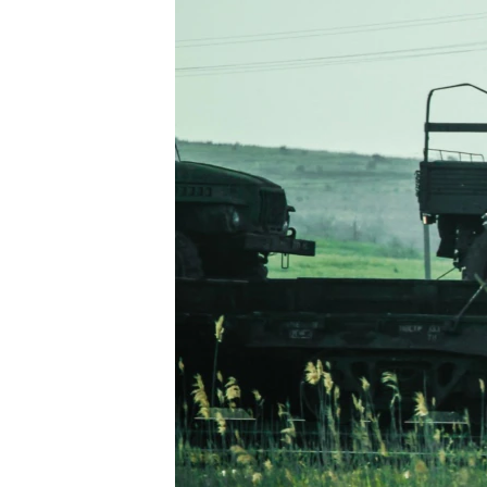
ПОБЕДИТЕЛЕЙ НЕ СУДЯТ?
КРЫМ.НЕПОКОРЕННЫЙ
ELIFBE
УКРАИНСКАЯ ПРОБЛЕМА КРЫМА