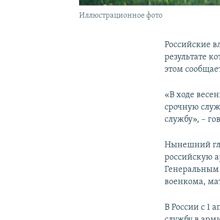
Иллюстрационное фото
Российские в
результате к
этом сообщае
«В ходе весе
срочную служ
службу», – го
Нынешний гла
российскую а
Генеральным 
военкома, ма
В России с 1 
службу в арм