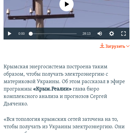
No media source currently available
ПРИСОЕДИНЯЙТЕСЬ!
ПОБЕДИТЕЛЕЙ НЕ СУДЯТ?
КРЫМ.НЕПОКОРЕННЫЙ
ELIFBE
0:00
28:13
УКРАИНСКАЯ ПРОБЛЕМА КРЫМА
Все сайты RFE/RL
Загрузить
Крымская энергосистема построена таким
образом, чтобы получать электроэнергию с
материковой Украины. Об этом рассказал в эфире
программы
«Крым.Реалии»
глава бюро
комплексного анализа и прогнозов Сергей
Дьяченко.
«Вся топология крымских сетей заточена на то,
чтобы получать из Украины электроэнергию. Они