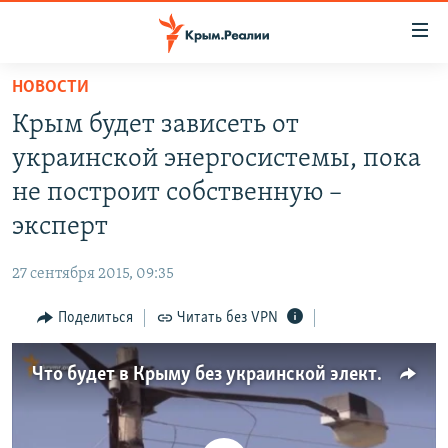
Доступность
ссылки
Вернуться
НОВОСТИ
к
НОВОСТИ
Крым будет зависеть от
основному
СПЕЦПРОЕКТЫ
содержанию
украинской энергосистемы, пока
ВОДА
Вернутся
ГРУЗ 200
не построит собственную –
к
ИСТОРИЯ
КАРТА ВОЕННЫХ ОБЪЕКТОВ КРЫМА
эксперт
главной
ЕЩЕ
11 ЛЕТ ОККУПАЦИИ КРЫМА. 11 ИСТОРИЙ СОПРОТИВЛЕНИЯ
навигации
27 сентября 2015, 09:35
Вернутся
РАДІО СВОБОДА
ИНТЕРАКТИВ
к
Поделиться
Читать без VPN
КАК ОБОЙТИ БЛОКИРОВКУ
ИНФОГРАФИКА
поиску
ТЕЛЕПРОЕКТ КРЫМ.РЕАЛИИ
Что будет в Крыму без украинской электроэнергии?
Українською
СОВЕТЫ ПРАВОЗАЩИТНИКОВ
Qırımtatar
ПРОПАВШИЕ БЕЗ ВЕСТИ