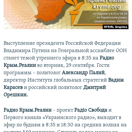
ПРИСОЕДИНЯЙТЕСЬ!
ПОБЕДИТЕЛЕЙ НЕ СУДЯТ?
КРЫМ.НЕПОКОРЕННЫЙ
ELIFBE
УКРАИНСКАЯ ПРОБЛЕМА КРЫМА
Выступление президента Российской Федерации
Все сайты RFE/RL
Владимира Путина на Генеральной ассамблее ООН
станет темой утреннего эфира в 8:35 на
Радио
Крым.Реалии
во вторник, 29 сентября. Гости
программы – политолог
Александр Палий
,
директор Института глобальных стратегий
Вадим
Карасев
и российский политолог
Дмитрий
Орешкин.
Радио Крым.Реалии
– проект
Радіо Свобода
и
Первого канала «Украинского радио», выходит в
эфир по будням в 8:35 и 18:30 на средних волнах на