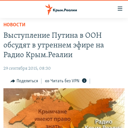
Доступность
ссылки
Вернуться
НОВОСТИ
к
НОВОСТИ
Выступление Путина в ООН
основному
СПЕЦПРОЕКТЫ
содержанию
обсудят в утреннем эфире на
ВОДА
Вернутся
ГРУЗ 200
Радио Крым.Реалии
к
ИСТОРИЯ
КАРТА ВОЕННЫХ ОБЪЕКТОВ КРЫМА
главной
29 сентября 2015, 08:30
ЕЩЕ
11 ЛЕТ ОККУПАЦИИ КРЫМА. 11 ИСТОРИЙ СОПРОТИВЛЕНИЯ
навигации
Вернутся
Поделиться
Читать без VPN
РАДІО СВОБОДА
ИНТЕРАКТИВ
к
КАК ОБОЙТИ БЛОКИРОВКУ
ИНФОГРАФИКА
поиску
ТЕЛЕПРОЕКТ КРЫМ.РЕАЛИИ
Українською
СОВЕТЫ ПРАВОЗАЩИТНИКОВ
Qırımtatar
ПРОПАВШИЕ БЕЗ ВЕСТИ