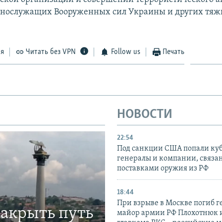
ннослужащих Вооруженных сил Украины и других тя
ся
Читать без VPN
Follow us
Печать
НОВОСТИ
22:54
Под санкции США попали ку
генералы и компании, связа
поставками оружия из РФ
18:44
При взрыве в Москве погиб г
закрыть путь
майор армии РФ Плохотнюк и