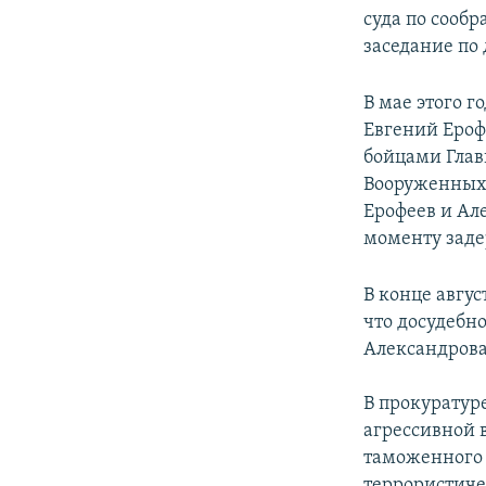
суда по сооб
заседание по 
В мае этого 
Евгений Ероф
бойцами Глав
Вооруженных 
Ерофеев и Але
моменту заде
В конце авгу
что досудебн
Александрова
В прокуратур
агрессивной 
таможенного 
террористиче