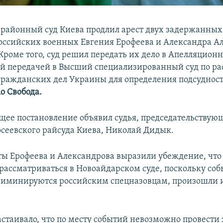
 районный суд Киева продлил арест двух задержанных
ссийских военных Евгения Ерофеева и Александра А
 Кроме того, суд решил передать их дело в Апелляцион
й передачей в Высший специализированный суд по р
гражданских дел Украины для определения подсудност
іо Свобода.
щее постановление объявил судья, председательствую
осеевского райсуда Киева, Николай Дидык.
ты Ерофеева и Александрова выразили убеждение, чт
рассматриваться в Новоайдарском суде, поскольку соб
иминируются российским спецназовцам, произошли 
стаивало, что по месту событий невозможно провести 