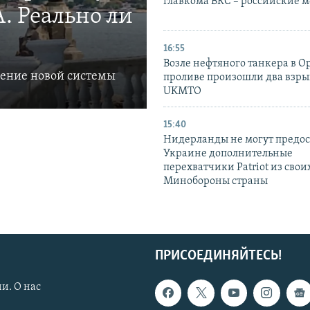
главкома ВКС – российские 
. Реально ли
16:55
Возле нефтяного танкера в 
ление новой системы
проливе произошли два взры
UKMTO
15:40
Нидерланды не могут предос
Украине дополнительные
перехватчики Patriot из своих
Минобороны страны
ПРИСОЕДИНЯЙТЕСЬ!
и. О нас