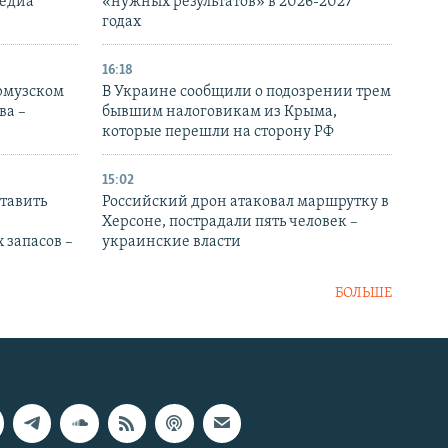
медиа
«нужных результатов» в 2026-2027
годах
16:18
Ормузском
В Украине сообщили о подозрении трем
ва –
бывшим налоговикам из Крыма,
которые перешли на сторону РФ
15:02
тавить
Российский дрон атаковал маршрутку в
Херсоне, пострадали пять человек –
 запасов –
украинские власти
БОЛЬШЕ