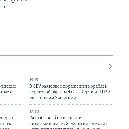
жких
19:15
бинские
В СБУ заявили о поражении кораблей
нные с
береговой охраны ФСБ в Керчи и НПЗ в
российском Ярославле
17:40
енерал-
Разработка баллистики и
 зять
антибаллистики: Зеленский ожидает