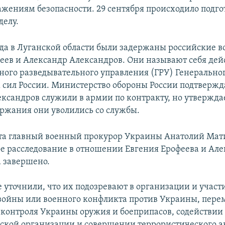
ражениям безопасности. 29 сентября происходило подг
делу.
года в Луганской области были задержаны российские 
еев и Александр Александров. Они называют себя д
ного разведывательного управления (ГРУ) Генерально
сил России. Министерство обороны России подтвержда
ксандров служили в армии по контракту, но утверждае
ржания они уволились со службы.
ста главный военный прокурор Украины Анатолий Мат
ое расследование в отношении Евгения Ерофеева и Ал
 завершено.
е уточнили, что их подозревают в организации и участ
войны или военного конфликта против Украины, пер
контроля Украины оружия и боеприпасов, содействии
ской организации и совершении террористического ак