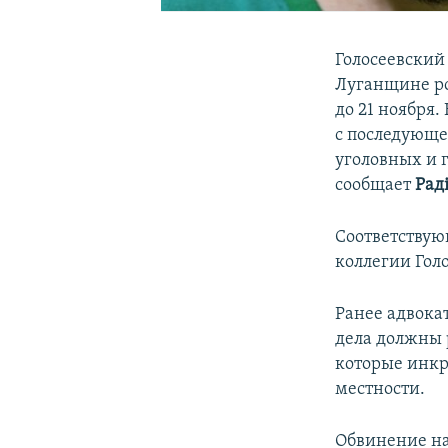
Голосеевский
Луганщине ро
до 21 ноября.
с последующе
уголовных и 
сообщает
Рад
Соответствую
коллегии Гол
Ранее адвока
дела должны 
которые инкр
местности.
Обвинение на