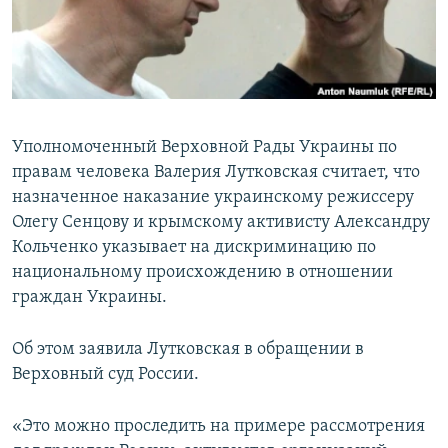
ПРИСОЕДИНЯЙТЕСЬ!
ПОБЕДИТЕЛЕЙ НЕ СУДЯТ?
КРЫМ.НЕПОКОРЕННЫЙ
ELIFBE
УКРАИНСКАЯ ПРОБЛЕМА КРЫМА
Уполномоченный Верховной Рады Украины по
Все сайты RFE/RL
правам человека Валерия Лутковская считает, что
назначенное наказание украинскому режиссеру
Олегу Сенцову и крымскому активисту Александру
Кольченко указывает на дискриминацию по
национальному происхождению в отношении
граждан Украины.
Об этом заявила Лутковская в обращении в
Верховный суд России.
«Это можно проследить на примере рассмотрения