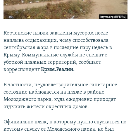
ПРИСОЕДИНЯЙТЕСЬ!
ПОБЕДИТЕЛЕЙ НЕ СУДЯТ?
КРЫМ.НЕПОКОРЕННЫЙ
ELIFBE
Керченские пляжи завалены мусором после
УКРАИНСКАЯ ПРОБЛЕМА КРЫМА
наплыва отдыхающих, чему способствовала
Все сайты RFE/RL
сентябрьская жара в последние пару недель в
Крыму. Коммунальные службы не спешат с
уборкой пляжных территорий, сообщает
корреспондент
Крым.Реалии.
В частности, неудовлетворительное санитарное
состояние наблюдается на пляже в районе
Молодежного парка, куда ежедневно приходят
отдыхать жители окрестных домов.
Официально пляж, к которому нужно спускаться по
крутому спуску от Молодежного парка, не был