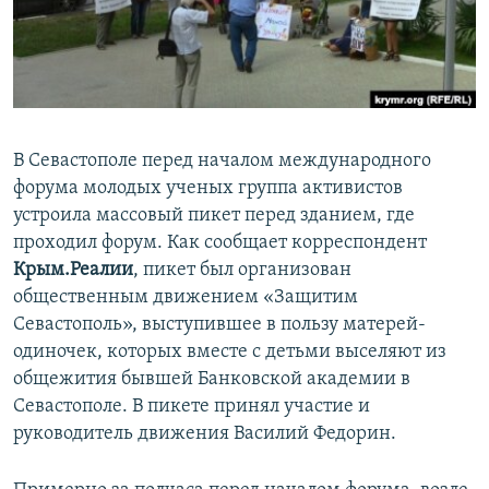
ПРИСОЕДИНЯЙТЕСЬ!
ПОБЕДИТЕЛЕЙ НЕ СУДЯТ?
КРЫМ.НЕПОКОРЕННЫЙ
ELIFBE
УКРАИНСКАЯ ПРОБЛЕМА КРЫМА
В Севастополе перед началом международного
Все сайты RFE/RL
форума молодых ученых группа активистов
устроила массовый пикет перед зданием, где
проходил форум. Как сообщает корреспондент
Крым.Реалии
, пикет был организован
общественным движением «Защитим
Севастополь», выступившее в пользу матерей-
одиночек, которых вместе с детьми выселяют из
общежития бывшей Банковской академии в
Севастополе. В пикете принял участие и
руководитель движения Василий Федорин.