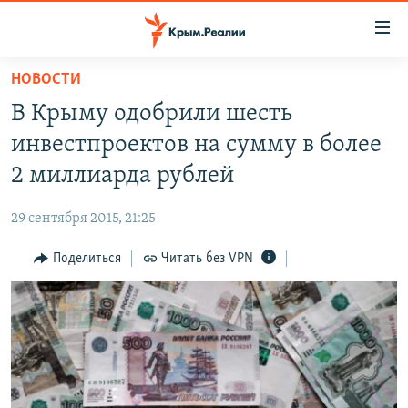
Доступность
ссылки
Вернуться
НОВОСТИ
к
НОВОСТИ
В Крыму одобрили шесть
основному
СПЕЦПРОЕКТЫ
содержанию
инвестпроектов на сумму в более
ВОДА
Вернутся
ГРУЗ 200
2 миллиарда рублей
к
ИСТОРИЯ
КАРТА ВОЕННЫХ ОБЪЕКТОВ КРЫМА
главной
29 сентября 2015, 21:25
ЕЩЕ
11 ЛЕТ ОККУПАЦИИ КРЫМА. 11 ИСТОРИЙ СОПРОТИВЛЕНИЯ
навигации
Вернутся
Поделиться
Читать без VPN
РАДІО СВОБОДА
ИНТЕРАКТИВ
к
КАК ОБОЙТИ БЛОКИРОВКУ
ИНФОГРАФИКА
поиску
ТЕЛЕПРОЕКТ КРЫМ.РЕАЛИИ
Українською
СОВЕТЫ ПРАВОЗАЩИТНИКОВ
Qırımtatar
ПРОПАВШИЕ БЕЗ ВЕСТИ