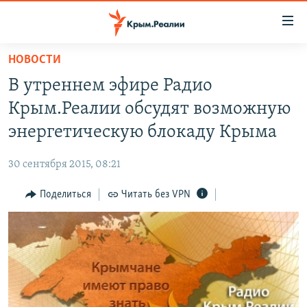
Доступность
ссылки
Вернуться
НОВОСТИ
к
НОВОСТИ
В утреннем эфире Радио
основному
СПЕЦПРОЕКТЫ
содержанию
Крым.Реалии обсудят возможную
ВОДА
Вернутся
ГРУЗ 200
энергетическую блокаду Крыма
к
ИСТОРИЯ
КАРТА ВОЕННЫХ ОБЪЕКТОВ КРЫМА
главной
30 сентября 2015, 08:21
ЕЩЕ
11 ЛЕТ ОККУПАЦИИ КРЫМА. 11 ИСТОРИЙ СОПРОТИВЛЕНИЯ
навигации
Вернутся
Поделиться
Читать без VPN
РАДІО СВОБОДА
ИНТЕРАКТИВ
к
КАК ОБОЙТИ БЛОКИРОВКУ
ИНФОГРАФИКА
поиску
ТЕЛЕПРОЕКТ КРЫМ.РЕАЛИИ
Українською
СОВЕТЫ ПРАВОЗАЩИТНИКОВ
Qırımtatar
ПРОПАВШИЕ БЕЗ ВЕСТИ