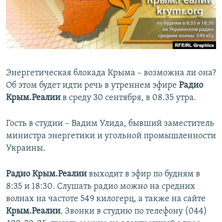
ПРИСОЕДИНЯЙТЕСЬ!
ПОБЕДИТЕЛЕЙ НЕ СУДЯТ?
КРЫМ.НЕПОКОРЕННЫЙ
ELIFBE
УКРАИНСКАЯ ПРОБЛЕМА КРЫМА
Энергетическая блокада Крыма – возможна ли она?
Все сайты RFE/RL
Об этом будет идти речь в утреннем эфире
Радио
Крым.Реалии
в среду 30 сентября, в 08.35 утра.​
Гость в студии – Вадим Улида, бывший заместитель
министра энергетики и угольной промышленности
Украины.
Радио Крым.Реалии
выходит в эфир по будням в
8:35 и 18:30. Слушать радио можно на средних
волнах на частоте 549 килогерц, а также на сайте
Крым.Реалии
. Звонки в студию по телефону (044)