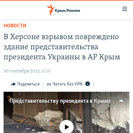
Доступность
ссылки
Вернуться
НОВОСТИ
к
НОВОСТИ
В Херсоне взрывом повреждено
основному
СПЕЦПРОЕКТЫ
содержанию
здание представительства
ВОДА
Вернутся
ГРУЗ 200
президента Украины в АР Крым
к
ИСТОРИЯ
КАРТА ВОЕННЫХ ОБЪЕКТОВ КРЫМА
главной
30 сентября 2015, 11:10
ЕЩЕ
11 ЛЕТ ОККУПАЦИИ КРЫМА. 11 ИСТОРИЙ СОПРОТИВЛЕНИЯ
навигации
Вернутся
Поделиться
Читать без VPN
РАДІО СВОБОДА
ИНТЕРАКТИВ
к
КАК ОБОЙТИ БЛОКИРОВКУ
ИНФОГРАФИКА
поиску
Представительству президента в Крыму взорвали двери (видео)
ТЕЛЕПРОЕКТ КРЫМ.РЕАЛИИ
Українською
СОВЕТЫ ПРАВОЗАЩИТНИКОВ
Qırımtatar
No media source currently available
ПРОПАВШИЕ БЕЗ ВЕСТИ