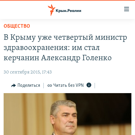
Доступность
ссылки
Вернуться
ОБЩЕСТВО
к
НОВОСТИ
В Крыму уже четвертый министр
основному
СПЕЦПРОЕКТЫ
содержанию
здравоохранения: им стал
ВОДА
Вернутся
ГРУЗ 200
керчанин Александр Голенко
к
ИСТОРИЯ
КАРТА ВОЕННЫХ ОБЪЕКТОВ КРЫМА
главной
30 сентября 2015, 17:43
ЕЩЕ
11 ЛЕТ ОККУПАЦИИ КРЫМА. 11 ИСТОРИЙ СОПРОТИВЛЕНИЯ
навигации
Вернутся
Поделиться
Читать без VPN
РАДІО СВОБОДА
ИНТЕРАКТИВ
к
КАК ОБОЙТИ БЛОКИРОВКУ
ИНФОГРАФИКА
поиску
ТЕЛЕПРОЕКТ КРЫМ.РЕАЛИИ
Українською
СОВЕТЫ ПРАВОЗАЩИТНИКОВ
Qırımtatar
ПРОПАВШИЕ БЕЗ ВЕСТИ