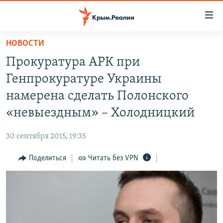
Доступность
ссылки
Вернуться
НОВОСТИ
к
НОВОСТИ
Прокуратура АРК при
основному
СПЕЦПРОЕКТЫ
содержанию
Генпрокуратуре Украины
ВОДА
Вернутся
ГРУЗ 200
намерена сделать Полонского
к
ИСТОРИЯ
КАРТА ВОЕННЫХ ОБЪЕКТОВ КРЫМА
«невыездным» – Холодницкий
главной
ЕЩЕ
11 ЛЕТ ОККУПАЦИИ КРЫМА. 11 ИСТОРИЙ СОПРОТИВЛЕНИЯ
навигации
30 сентября 2015, 19:35
Вернутся
РАДІО СВОБОДА
ИНТЕРАКТИВ
к
Поделиться
Читать без VPN
КАК ОБОЙТИ БЛОКИРОВКУ
ИНФОГРАФИКА
поиску
ТЕЛЕПРОЕКТ КРЫМ.РЕАЛИИ
Українською
СОВЕТЫ ПРАВОЗАЩИТНИКОВ
Qırımtatar
ПРОПАВШИЕ БЕЗ ВЕСТИ