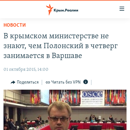
Доступность
ссылки
Вернуться
НОВОСТИ
к
НОВОСТИ
В крымском министерстве не
основному
СПЕЦПРОЕКТЫ
содержанию
знают, чем Полонский в четверг
ВОДА
Вернутся
ГРУЗ 200
занимается в Варшаве
к
ИСТОРИЯ
КАРТА ВОЕННЫХ ОБЪЕКТОВ КРЫМА
главной
01 октября 2015, 14:00
ЕЩЕ
11 ЛЕТ ОККУПАЦИИ КРЫМА. 11 ИСТОРИЙ СОПРОТИВЛЕНИЯ
навигации
Вернутся
Поделиться
Читать без VPN
РАДІО СВОБОДА
ИНТЕРАКТИВ
к
КАК ОБОЙТИ БЛОКИРОВКУ
ИНФОГРАФИКА
поиску
ТЕЛЕПРОЕКТ КРЫМ.РЕАЛИИ
Українською
СОВЕТЫ ПРАВОЗАЩИТНИКОВ
Qırımtatar
ПРОПАВШИЕ БЕЗ ВЕСТИ