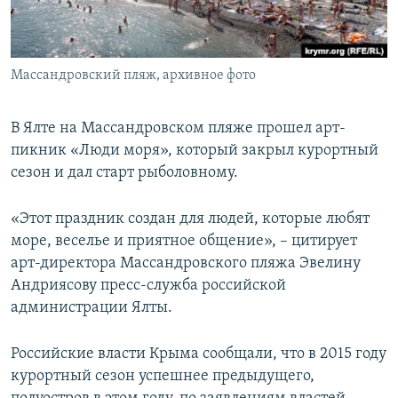
ПРИСОЕДИНЯЙТЕСЬ!
ПОБЕДИТЕЛЕЙ НЕ СУДЯТ?
КРЫМ.НЕПОКОРЕННЫЙ
Массандровский пляж, архивное фото
ELIFBE
УКРАИНСКАЯ ПРОБЛЕМА КРЫМА
В Ялте на Массандровском пляже прошел арт-
Все сайты RFE/RL
пикник «Люди моря», который закрыл курортный
сезон и дал старт рыболовному.
«Этот праздник создан для людей, которые любят
море, веселье и приятное общение», – цитирует
арт-директора Массандровского пляжа Эвелину
Андриясову пресс-служба российской
администрации Ялты.
Российские власти Крыма сообщали, что в 2015 году
курортный сезон успешнее предыдущего,