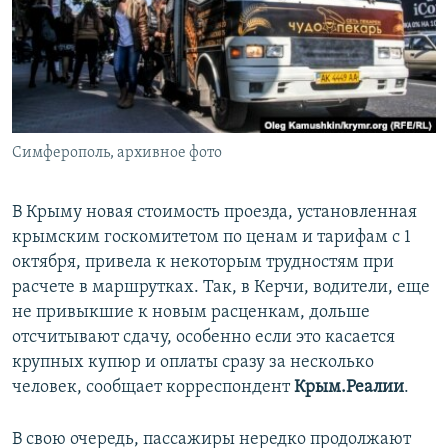
ПРИСОЕДИНЯЙТЕСЬ!
ПОБЕДИТЕЛЕЙ НЕ СУДЯТ?
КРЫМ.НЕПОКОРЕННЫЙ
ELIFBE
УКРАИНСКАЯ ПРОБЛЕМА КРЫМА
Все сайты RFE/RL
Симферополь, архивное фото
В Крыму новая стоимость проезда, установленная
крымским госкомитетом по ценам и тарифам с 1
октября, привела к некоторым трудностям при
расчете в маршрутках. Так, в Керчи, водители, еще
не привыкшие к новым расценкам, дольше
отсчитывают сдачу, особенно если это касается
крупных купюр и оплаты сразу за несколько
человек, сообщает корреспондент
Крым.Реалии
.
В свою очередь, пассажиры нередко продолжают