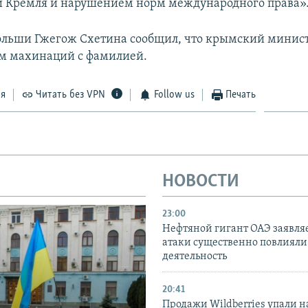
 Кремля и нарушением норм международного права»
льши Гжегож Схетина сообщил, что крымский минист
м махинаций с фамилией.
ся
Читать без VPN
Follow us
Печать
НОВОСТИ
23:00
Нефтяной гигант ОАЭ заявляе
атаки существенно повлияли 
деятельность
20:41
Продажи Wildberries упали н