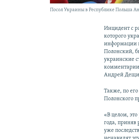
Посол Украины в Республике Польша А
Инцидент с р
которого укр
информации и
Полонский, б
украинские с
комментари
Андрей Дещи
Также, по ег
Полонского п
«В целом, это
года, приняв 
уже последст
ненавидят эту