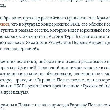
ца.
октября вице-премьер российского правительства Кры
аявил
, что в кулуарах конференции ОБСЕ его облили ко
тупить в рамках сессии, которую ведет верховный ко
иональных меньшинств Астрид Турс. В организации 
винил посла Украины в Республике Польша Андрея Де
е «спецоперацией».
ренней политики, информации и связи российского п
премьер Дмитрий Полонский принимает участие в с
мотрению выполнения обязательств, посвященное чел
оторое проходит в Варшаве. По его словам, он на очер
щании ОБСЕ представляет организацию «Русская общ
на президиума.
краины в Польше назвало приезд в Варшаву Полонског