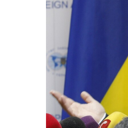
ПОБЕДИТЕЛЕЙ НЕ СУДЯТ?
КРЫМ.НЕПОКОРЕННЫЙ
ELIFBE
УКРАИНСКАЯ ПРОБЛЕМА КРЫМА