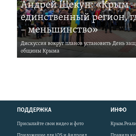
Андрей Щекун: «Крым –
единственный регион, 
– меньшинство»
Дискуссия вокруг планов установить День за
общины Крыма
ПОДДЕРЖКА
ИНФО
Українською
Присылайте свои видео и фото
Крым.Реали
Qırımtatar
Приложение для iOS и Андроид
Правила к