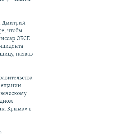
ма Дмитрий
фе, чтобы
миссар ОБСЕ
инцидента
щицу, назвав
равительства
овещании
овеческому
едном
ина Крыма» в
о