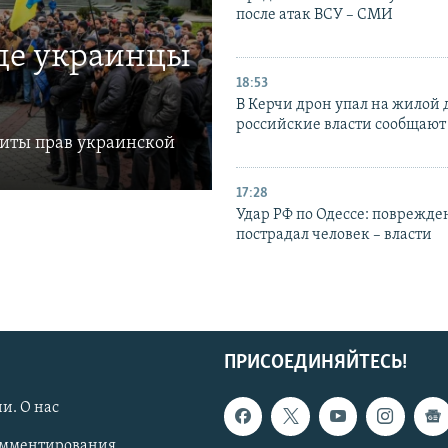
после атак ВСУ – СМИ
где украинцы
18:53
В Керчи дрон упал на жилой 
российские власти сообщают
щиты прав украинской
17:28
Удар РФ по Одессе: поврежде
пострадал человек – власти
ПРИСОЕДИНЯЙТЕСЬ!
и. О нас
омментирования