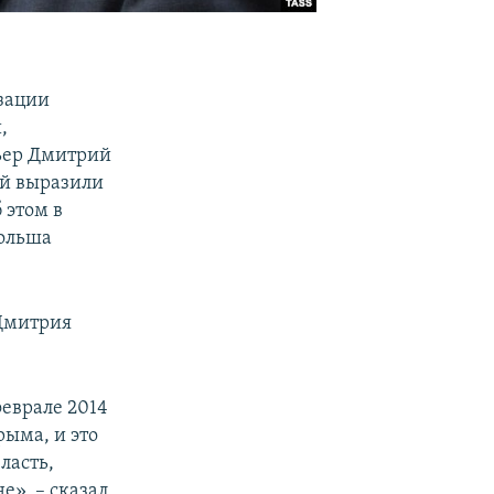
зации
,
ьер Дмитрий
ый выразили
 этом в
Польша
 Дмитрия
феврале 2014
рыма, и это
ласть,
е», – сказал