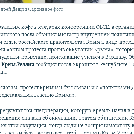
ндрей Дещица, архивное фото
азлитым кофе в кулуарах конференции ОБСЕ, в органи
аинского посла обвинил министр внутренней политики
 связи российского правительства Крыма, вице-прем
ыл «актом протеста против оккупации Крыма», котор
туденты-крымчане, приехавшие учиться в Варшаву. Об
и
Крым.Реалии
сообщил посол Украины в Республике 
ца.
о словам, протест крымчан был связан и с «попытками
редставляться властью Крыма».
 результат той спецоперации, которую Кремль начал в 
решение сначала об оккупации, а затем об аннексии К
вия этой оккупации, когда люди не воспринимают эту в
 власть и будут делать все, чтобы вернуть Крым Украин