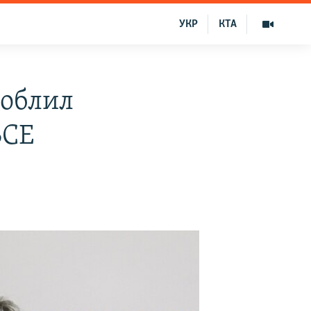
УКР
КТА
 облил
БСЕ