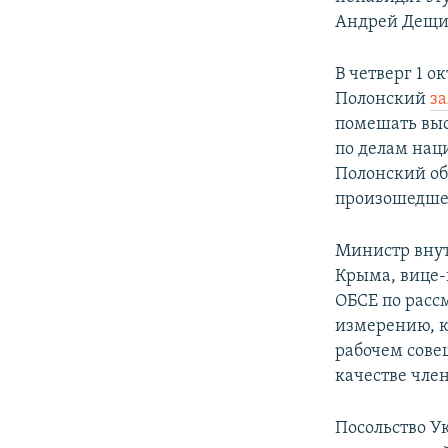
Андрей Дещи
В четверг 1 
Полонский
з
помешать выс
по делам нац
Полонский об
произошедше
Министр внут
Крыма, вице-
ОБСЕ по расс
измерению, к
рабочем сове
качестве чле
Посольство У