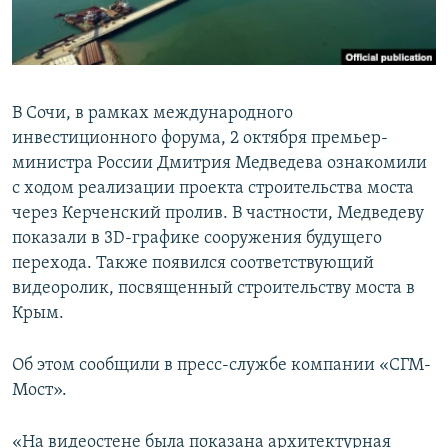
ПРИСОЕДИНЯЙТЕСЬ!
ПОБЕДИТЕЛЕЙ НЕ СУДЯТ?
КРЫМ.НЕПОКОРЕННЫЙ
ELIFBE
В Сочи, в рамках международного
УКРАИНСКАЯ ПРОБЛЕМА КРЫМА
инвестиционного форума, 2 октября премьер-
Все сайты RFE/RL
министра России Дмитрия Медведева ознакомили
с ходом реализации проекта строительства моста
через Керченский пролив. В частности, Медведеву
показали в 3D-графике сооружения будущего
перехода. Также появился соответствующий
видеоролик, посвященный строительству моста в
Крым.
Об этом сообщили в пресс-службе компании «СГМ-
Мост».
«На видеостене была показана архитектурная