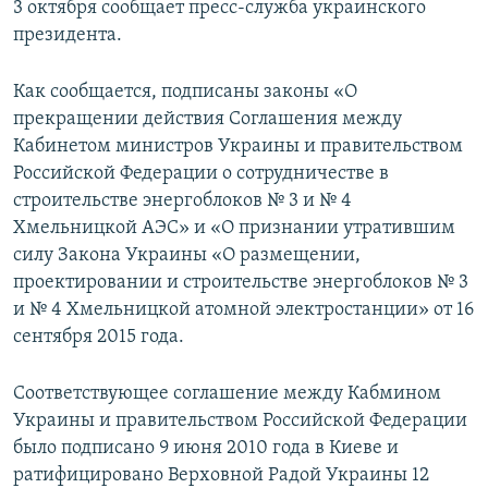
3 октября сообщает пресс-служба украинского
ПРИСОЕДИНЯЙТЕСЬ!
ПОБЕДИТЕЛЕЙ НЕ СУДЯТ?
президента.
КРЫМ.НЕПОКОРЕННЫЙ
Как сообщается, подписаны законы «О
ELIFBE
прекращении действия Соглашения между
УКРАИНСКАЯ ПРОБЛЕМА КРЫМА
Кабинетом министров Украины и правительством
Все сайты RFE/RL
Российской Федерации о сотрудничестве в
строительстве энергоблоков № 3 и № 4
Хмельницкой АЭС» и «О признании утратившим
силу Закона Украины «О размещении,
проектировании и строительстве энергоблоков № 3
и № 4 Хмельницкой атомной электростанции» от 16
сентября 2015 года.
Соответствующее соглашение между Кабмином
Украины и правительством Российской Федерации
было подписано 9 июня 2010 года в Киеве и
ратифицировано Верховной Радой Украины 12