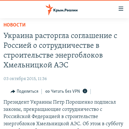
Доступность
ссылки
Вернуться
НОВОСТИ
к
НОВОСТИ
Украина расторгла соглашение с
основному
СПЕЦПРОЕКТЫ
содержанию
Россией о сотрудничестве в
ВОДА
Вернутся
ГРУЗ 200
строительстве энергоблоков
к
ИСТОРИЯ
КАРТА ВОЕННЫХ ОБЪЕКТОВ КРЫМА
Хмельницкой АЭС
главной
ЕЩЕ
11 ЛЕТ ОККУПАЦИИ КРЫМА. 11 ИСТОРИЙ СОПРОТИВЛЕНИЯ
навигации
03 октября 2015, 11:36
Вернутся
РАДІО СВОБОДА
ИНТЕРАКТИВ
к
Поделиться
Читать без VPN
КАК ОБОЙТИ БЛОКИРОВКУ
ИНФОГРАФИКА
поиску
Президент Украины Петр Порошенко подписал
ТЕЛЕПРОЕКТ КРЫМ.РЕАЛИИ
Українською
законы, прекращающие сотрудничество с
СОВЕТЫ ПРАВОЗАЩИТНИКОВ
Российской Федерацией в строительстве
Qırımtatar
энергоблоков Хмельницкой АЭС. Об этом в субботу
ПРОПАВШИЕ БЕЗ ВЕСТИ