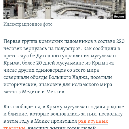
ПРИСОЕДИНЯЙТЕСЬ!
ПОБЕДИТЕЛЕЙ НЕ СУДЯТ?
КРЫМ.НЕПОКОРЕННЫЙ
Иллюстрационное фото
ELIFBE
УКРАИНСКАЯ ПРОБЛЕМА КРЫМА
Первая группа крымских паломников в составе 220
Все сайты RFE/RL
человек вернулась на полуостров. Как сообщили в
пресс-службе Духовного управления мусульман
Крыма, более 20 дней мусульмане из Крыма «в
числе других единоверцев со всего мира
совершали обряды Большого Хаджа, посетили
исторические, знаковые для исламского мира
места в Медине и Мекке».
Как сообщается, в Крыму мусульман ждали родные
и близкие, которые волновались за них, поскольку
в этом году в Мекке произошел
ряд крупных
трагедий
, унесших жизни сотен людей.