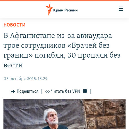
Доступность
ссылки
Вернуться
НОВОСТИ
к
НОВОСТИ
В Афганистане из-за авиаудара
основному
СПЕЦПРОЕКТЫ
содержанию
трое сотрудников «Врачей без
ВОДА
Вернутся
ГРУЗ 200
границ» погибли, 30 пропали без
к
ИСТОРИЯ
КАРТА ВОЕННЫХ ОБЪЕКТОВ КРЫМА
вести
главной
ЕЩЕ
11 ЛЕТ ОККУПАЦИИ КРЫМА. 11 ИСТОРИЙ СОПРОТИВЛЕНИЯ
навигации
03 октября 2015, 15:29
Вернутся
РАДІО СВОБОДА
ИНТЕРАКТИВ
к
Поделиться
Читать без VPN
КАК ОБОЙТИ БЛОКИРОВКУ
ИНФОГРАФИКА
поиску
ТЕЛЕПРОЕКТ КРЫМ.РЕАЛИИ
Українською
СОВЕТЫ ПРАВОЗАЩИТНИКОВ
Qırımtatar
ПРОПАВШИЕ БЕЗ ВЕСТИ