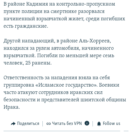
В районе Кадимия на контрольно-пропускном
ПРИСОЕДИНЯЙТЕСЬ!
ПОБЕДИТЕЛЕЙ НЕ СУДЯТ?
пункте полиции на смертнике разорвался
КРЫМ.НЕПОКОРЕННЫЙ
начиненный взрывчаткой жилет, среди погибших
есть гражданские.
ELIFBE
УКРАИНСКАЯ ПРОБЛЕМА КРЫМА
Другой нападающий, в районе Аль-Хорреев,
Все сайты RFE/RL
находился за рулем автомобиля, начиненного
взрывчаткой. Погибли по меньшей мере семь
человек, 25 ранены.
Ответственность за нападения взяла на себя
группировка «Исламское государство». Боевики
часто атакуют сотрудников иракских сил
безопасности и представителей шиитской общины
Ирака.
Поделиться
Читать без VPN
Follow us