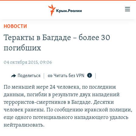
Доступность
ссылки
Вернуться
НОВОСТИ
к
НОВОСТИ
Теракты в Багдаде – более 30
основному
СПЕЦПРОЕКТЫ
содержанию
погибших
ВОДА
Вернутся
ГРУЗ 200
к
04 октября 2015, 09:06
ИСТОРИЯ
КАРТА ВОЕННЫХ ОБЪЕКТОВ КРЫМА
главной
ЕЩЕ
Поделиться
Читать без VPN
11 ЛЕТ ОККУПАЦИИ КРЫМА. 11 ИСТОРИЙ СОПРОТИВЛЕНИЯ
навигации
Вернутся
РАДІО СВОБОДА
По меньшей мере 24 человека, по последним
ИНТЕРАКТИВ
к
данным, погибли в результате двух нападений
КАК ОБОЙТИ БЛОКИРОВКУ
ИНФОГРАФИКА
поиску
террористов-смертников в Багдаде. Десятки
ТЕЛЕПРОЕКТ КРЫМ.РЕАЛИИ
человек ранены. По сообщению иракской полиции,
Українською
еще одного потенциального нападающего удалось
СОВЕТЫ ПРАВОЗАЩИТНИКОВ
Qırımtatar
нейтрализовать.
ПРОПАВШИЕ БЕЗ ВЕСТИ