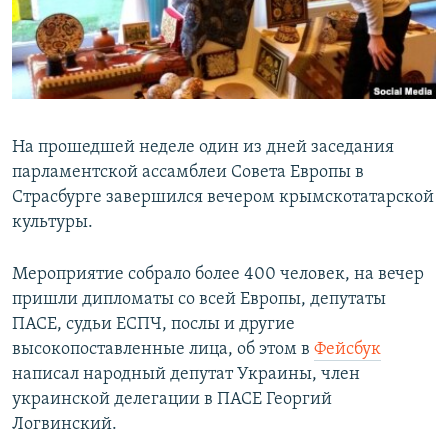
ПРИСОЕДИНЯЙТЕСЬ!
ПОБЕДИТЕЛЕЙ НЕ СУДЯТ?
КРЫМ.НЕПОКОРЕННЫЙ
ELIFBE
УКРАИНСКАЯ ПРОБЛЕМА КРЫМА
На прошедшей неделе один из дней заседания
Все сайты RFE/RL
парламентской ассамблеи Совета Европы в
Страсбурге завершился вечером крымскотатарской
культуры.
Мероприятие собрало более 400 человек, на вечер
пришли дипломаты со всей Европы, депутаты
ПАСЕ, судьи ЕСПЧ, послы и другие
высокопоставленные лица, об этом в
Фейсбук
написал народный депутат Украины, член
украинской делегации в ПАСЕ Георгий
Логвинский.