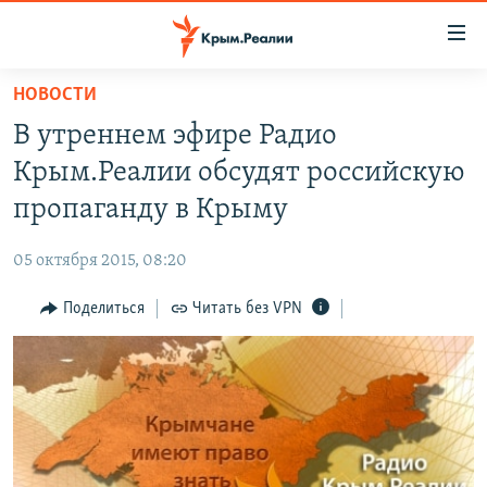
Доступность
ссылки
Вернуться
НОВОСТИ
к
НОВОСТИ
В утреннем эфире Радио
основному
СПЕЦПРОЕКТЫ
содержанию
Крым.Реалии обсудят российскую
ВОДА
Вернутся
ГРУЗ 200
пропаганду в Крыму
к
ИСТОРИЯ
КАРТА ВОЕННЫХ ОБЪЕКТОВ КРЫМА
главной
05 октября 2015, 08:20
ЕЩЕ
11 ЛЕТ ОККУПАЦИИ КРЫМА. 11 ИСТОРИЙ СОПРОТИВЛЕНИЯ
навигации
Вернутся
Поделиться
Читать без VPN
РАДІО СВОБОДА
ИНТЕРАКТИВ
к
КАК ОБОЙТИ БЛОКИРОВКУ
ИНФОГРАФИКА
поиску
ТЕЛЕПРОЕКТ КРЫМ.РЕАЛИИ
Українською
СОВЕТЫ ПРАВОЗАЩИТНИКОВ
Qırımtatar
ПРОПАВШИЕ БЕЗ ВЕСТИ