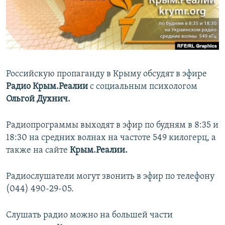
ПРИСОЕДИНЯЙТЕСЬ!
ПОБЕДИТЕЛЕЙ НЕ СУДЯТ?
КРЫМ.НЕПОКОРЕННЫЙ
ELIFBE
УКРАИНСКАЯ ПРОБЛЕМА КРЫМА
Российскую пропаганду в Крыму обсудят в эфире
Все сайты RFE/RL
Радио Крым.Реалии
с социальным психологом
Ольгой Духнич.
Радиопрограммы выходят в эфир по будням в 8:35 и
18:30 на средних волнах на частоте 549 килогерц, а
также на сайте
Крым.Реалии.
Радиослушатели могут звонить в эфир по телефону
(044) 490-29-05.
Слушать радио можно на большей части