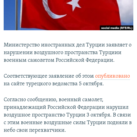
ПРИСОЕДИНЯЙТЕСЬ!
ПОБЕДИТЕЛЕЙ НЕ СУДЯТ?
КРЫМ.НЕПОКОРЕННЫЙ
ELIFBE
УКРАИНСКАЯ ПРОБЛЕМА КРЫМА
Министерство иностранных дел Турции заявляет о
Все сайты RFE/RL
нарушении воздушного пространства Турциии
военным самолетом Российской Федерации.
Соответствующее заявление об этом
опубликовано
на сайте турецкого ведомства 5 октября.
Согласно сообщению, военный самолет,
принадлежащий Российской Федерации нарушил
воздушное пространство Турции 3 октября. В связи
с этим военные воздушные силы Турции подняли в
небо свои перехватчики.